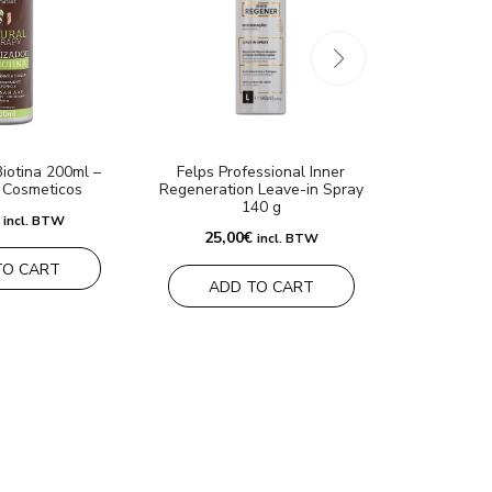
Biotina 200ml –
Felps Professional Inner
Natureza 
 Cosmeticos
Regeneration Leave-in Spray
beschermen
140 g
65,0
incl. BTW
25,00
€
incl. BTW
TO CART
ADD
ADD TO CART