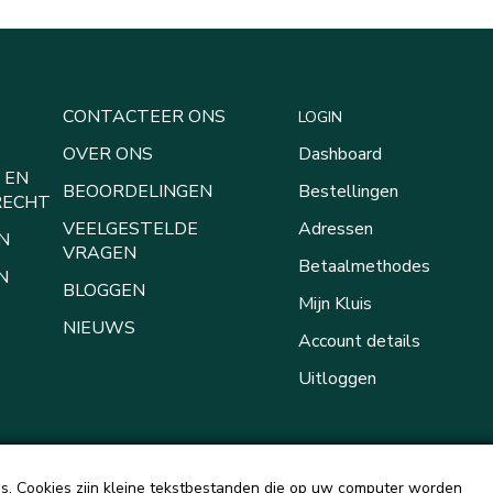
CONTACTEER ONS
LOGIN
OVER ONS
Dashboard
 EN
BEOORDELINGEN
Bestellingen
RECHT
VEELGESTELDE
Adressen
N
VRAGEN
Betaalmethodes
N
BLOGGEN
Mijn Kluis
NIEUWS
Account details
Uitloggen
. Cookies zijn kleine tekstbestanden die op uw computer worden