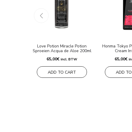
Love Potion Miracle Potion
Honma Tokyo Pr
Sproeien Acqua de Aloe 200ml
Cream In
65,00
€
65,00
€
incl. BTW
i
ADD TO CART
ADD TO