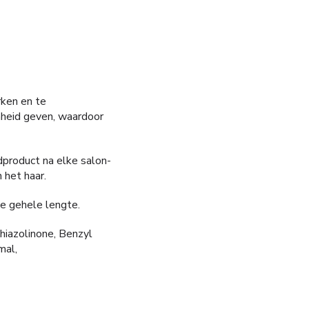
rken en te
nheid geven, waardoor
dproduct na elke salon-
 het haar.
e gehele lengte.
hiazolinone, Benzyl
mal,