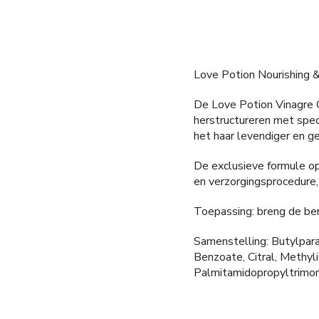
Love Potion Nourishing &
De Love Potion Vinagre C
herstructureren met spec
het haar levendiger en g
De exclusieve formule op
en verzorgingsprocedure,
Toepassing: breng de ben
Samenstelling: Butylpara
Benzoate, Citral, Methy
Palmitamidopropyltrimoni