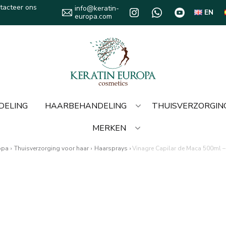
tacteer ons
info@keratin-
EN
europa.com
DELING
HAARBEHANDELING
THUISVERZORGIN
MERKEN
opa
›
Thuisverzorging voor haar
›
Haarsprays
›
Vinagre Capilar de Maca 500ml –