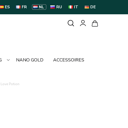
ES
FR
NL
RU
IT
DE
G
NANO GOLD
ACCESSOIRES
 Love Potion