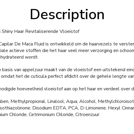
Description
 Shiny Haar Revitaliserende Vloeistof
apilar De Maca Fluid is ontwikkeld om de haarvezels te verste
iale actieve stoffen die het haar veel meer verzorging en schoo
ehydrateerd wordt.
 basis van appelzuur maakt van de vloeistof een uitstekend ein
 omdat het de cuticula perfect afdicht over de gehele lengte van
odigde hoeveelheid vloeistof aan op het haar en verdeel over d
ben, Methylpropional, Linalool, Aqua, Alcohol, Methylchloroisot
lisothiazolinone, Disodium EDTA, PCA, D-Limonene, Hexyl Cinna
um Chloride, Cetrimonium Chloride, Citroenzuur.