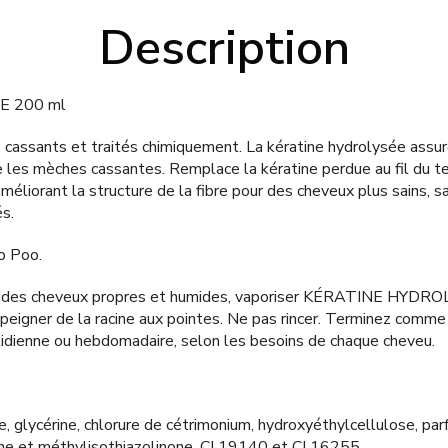
Description
E 200 ml
 cassants et traités chimiquement. La kératine hydrolysée assure
rce les mèches cassantes. Remplace la kératine perdue au fil du
méliorant la structure de la fibre pour des cheveux plus sains, s
s.
o Poo.
es cheveux propres et humides, vaporiser KÉRATINE HYDROLI
peigner de la racine aux pointes. Ne pas rincer. Terminez comme
otidienne ou hebdomadaire, selon les besoins de chaque cheveu.
, glycérine, chlorure de cétrimonium, hydroxyéthylcellulose, par
ne et méthylisothiazolinone, CI 19140 et CI 16255.