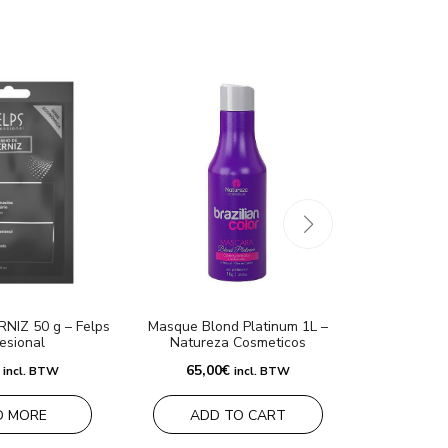
IZ 50 g – Felps
Masque Blond Platinum 1L –
Masque Bio
fesional
Natureza Cosmeticos
Co
65,00
€
60,0
incl. BTW
incl. BTW
D MORE
ADD TO CART
RE