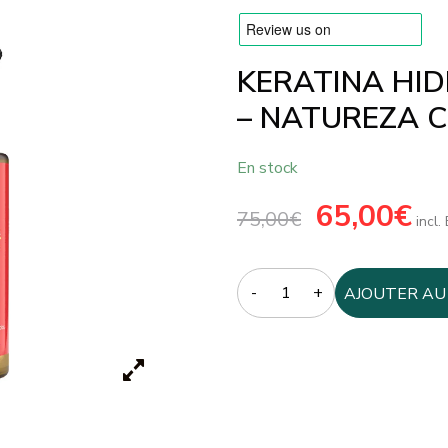
KERATINA HID
– NATUREZA 
En stock
Le
65,00
€
Le
75,00
€
prix
prix
incl
initial
actue
était :
est :
75,00€.
65,00
Quantity
AJOUTER AU