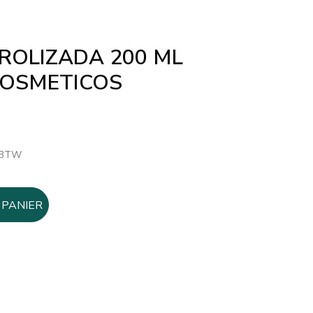
ROLIZADA 200 ML
COSMETICOS
. BTW
l
€.
 PANIER