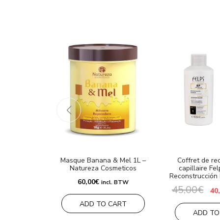
Masque Banana & Mel 1L –
Coffret de re
Natureza Cosmeticos
capillaire Fe
Reconstrucción
60,00
€
incl. BTW
45,00
€
Le
40
pri
ADD TO CART
ini
éta
ADD TO
45,