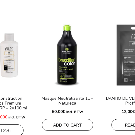
construction
Masque Neutralizante 1L –
BANHO DE VERN
lps Premium
Natureza
Prof
 RP – 2×100 ml
60,00
€
12,00
€
incl. BTW
Le
,00
€
incl. BTW
x
prix
tial
actuel
ADD TO CART
REA
it :
est :
 CART
00€.
40,00€.