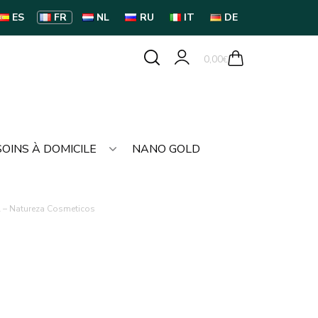
ES
FR
NL
RU
IT
DE
0,00
€
SOINS À DOMICILE
NANO GOLD
l – Natureza Cosmeticos