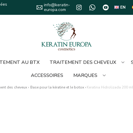
sées
info@keratin-
EN
europa.com
TEMENT AU BTX
TRAITEMENT DES CHEVEUX
ACCESSOIRES
MARQUES
ment des cheveux
›
Base pour la kératine et le botox
›
Keratina Hidrolizada 200 m