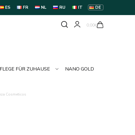
ES
FR
NL
RU
IT
DE
0,00
€
FLEGE FÜR ZUHAUSE
NANO GOLD
reza Cosmeticos