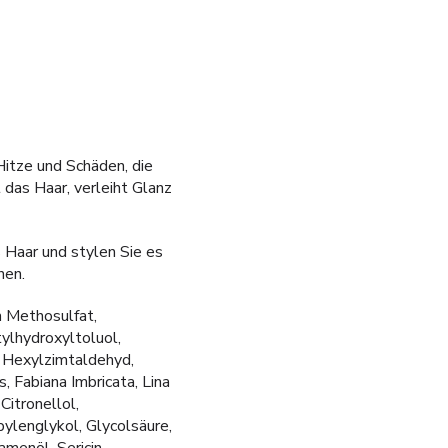
Hitze und Schäden, die
das Haar, verleiht Glanz
 Haar und stylen Sie es
nen.
m Methosulfat,
ylhydroxyltoluol,
, Hexylzimtaldehyd,
 Fabiana Imbricata, Lina
itronellol,
pylenglykol, Glycolsäure,