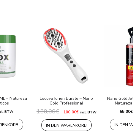
ML – Natureza
Escova Ionen Bürste – Nano
Nano Gold Je
ticos
Gold Professional
Natureza
130,00
€
Ursprünglicher
Aktueller
65,00
€
ncl. BTW
100,00
€
incl. BTW
Preis
Preis
war:
ist:
130,00€
100,00€.
ARENKORB
IN DEN 
IN DEN WARENKORB