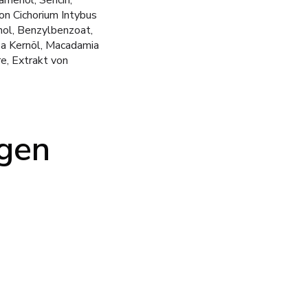
menöl, Sericin,
on Cichorium Intybus
nol, Benzylbenzoat,
osa Kernöl, Macadamia
re, Extrakt von
ngen