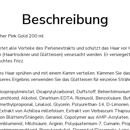
Beschreibung
sher Pink Gold 200 ml
ietet alle Vorteile des Perlenextrakts und schützt das Haar vor 
(Haartrockner und Glätteisen) verursacht werden. Er versiegelt 
chtes Frizz.
tes Haar sprühen und mit einem Kamm verteilen. Kämmen Sie das
seres Ergebnis verwenden Sie das Glätteisen für einzelne Sträh
Isopropylmiristat, Dicaprylylcarbonat, Duftstoff, Behentrimoniu
umchlorid, Alkohol, Dinatrium-EDTA, Rizinusöl, Benzolsäure, But
methylpropional, Linalool, Glycerin, Polyurethan-14, D-Limonen
Extrakt von Achillea millefolium, Extrakt von Verbascum Thapsus,
on Blättern/Stängeln, Geraniol, Copolymer aus AMP-Acrylaten, C
enblumenöl, Milchsäure, Arginin, Polyquaternium-7, Cumarin, Pro