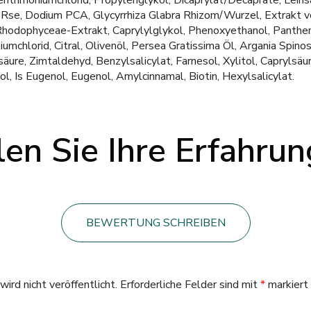
trimoniumchlorid, Propylenglykol, Dicaprylat/Decaprate, Leinsa
 Rse, Dodium PCA, Glycyrrhiza Glabra Rhizom/Wurzel, Extrakt v
 Rhodophyceae-Extrakt, Caprylylglykol, Phenoxyethanol, Panthe
umchlorid, Citral, Olivenöl, Persea Gratissima Öl, Argania Spin
säure, Zimtaldehyd, Benzylsalicylat, Farnesol, Xylitol, Caprylsäu
l, Is Eugenol, Eugenol, Amylcinnamal, Biotin, Hexylsalicylat.
len Sie Ihre Erfahru
BEWERTUNG SCHREIBEN
ird nicht veröffentlicht.
Erforderliche Felder sind mit
*
markiert