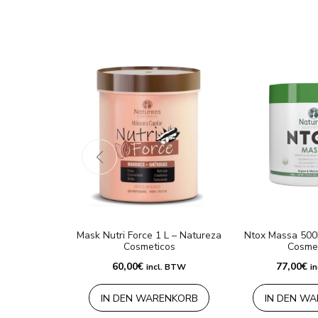
Mask Nutri Force 1 L – Natureza
Ntox Massa 500
Cosmeticos
Cosme
60,00
€
77,00
€
incl. BTW
i
IN DEN WARENKORB
IN DEN W