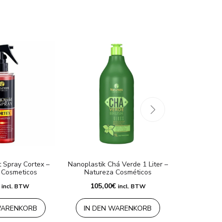
t Spray Cortex –
Nanoplastik Chá Verde 1 Liter –
Anti-Frizz P
 Cosmeticos
Natureza Cosméticos
Lo
95,00
€
105,00
€
incl. BTW
incl. BTW
WARENKORB
IN DEN WARENKORB
MEHR