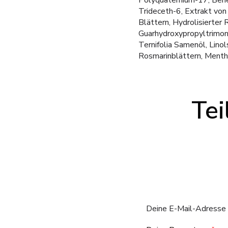
Polyquaternium-17, Behen
Trideceth-6, Extrakt von
Blättern, Hydrolisierter
Guarhydroxypropyltrimoni
Ternifolia Samenöl, Linol
Rosmarinblättern, Mentho
Tei
Deine E-Mail-Adresse w