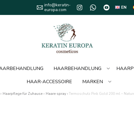
info@keratin-
EN
europa.com
HAARBEHANDLUNG
HAARBEHANDLUNG
HAARP
HAAR-ACCESSOIRE
MARKEN
›
Haarpflege für Zuhause
›
Haare spray
›
Termoschutz Pink Gold 200 ml – Natu