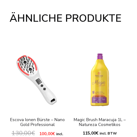
ÄHNLICHE PRODUKTE
Escova Ionen Bürste – Nano
Magic Brush Maracuja 1L –
M
Gold Professional
Natureza Cosmetikos
130,00
€
Ursprünglicher
Aktueller
115,00
€
100,00
€
incl. BTW
incl.