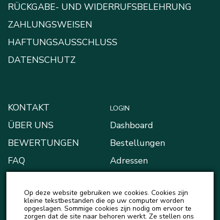
RÜCKGABE- UND WIDERRUFSBELEHRUNG
ZAHLUNGSWEISEN
HAFTUNGSAUSSCHLUSS
DATENSCHUTZ
KONTAKT
LOGIN
ÜBER UNS
Dashboard
BEWERTUNGEN
Bestellungen
FAQ
Adressen
BLOG
Zahlungsarten
Op deze website gebruiken we cookies. Cookies zijn
NEUIGKEITEN
Mein Portemonnaie
kleine tekstbestanden die op uw computer worden
opgeslagen. Sommige cookies zijn nodig om ervoor te
Kontodetails
zorgen dat de site naar behoren werkt. Ze stellen ons