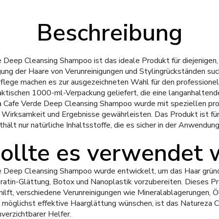
Beschreibung
Deep Cleansing Shampoo ist das ideale Produkt für diejenigen, 
igung der Haare von Verunreinigungen und Stylingrückständen suc
flege machen es zur ausgezeichneten Wahl für den professionel
raktischen 1000-ml-Verpackung geliefert, die eine langanhalte
a Cafe Verde Deep Cleansing Shampoo wurde mit speziellen pro
e Wirksamkeit und Ergebnisse gewährleisten. Das Produkt ist f
nthält nur natürliche Inhaltsstoffe, die es sicher in der Anwendun
ollte es verwendet 
 Deep Cleansing Shampoo wurde entwickelt, um das Haar gründli
atin-Glättung, Botox und Nanoplastik vorzubereiten. Dieses Pro
ilft, verschiedene Verunreinigungen wie Mineralablagerungen, Ö
e möglichst effektive Haarglättung wünschen, ist das Natureza
verzichtbarer Helfer.