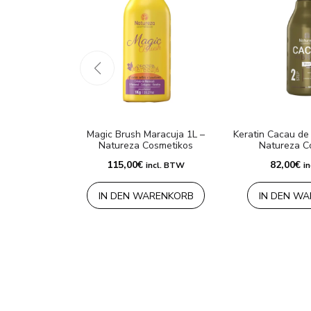
Magic Brush Maracuja 1L –
Keratin Cacau de 
Natureza Cosmetikos
Natureza C
115,00
€
82,00
€
incl. BTW
i
IN DEN WARENKORB
IN DEN W