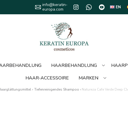
info@keratin-
EN
europa.com
HAARBEHANDLUNG
HAARBEHANDLUNG
HAARP
HAAR-ACCESSOIRE
MARKEN
Haarglättungsmittel
›
Tiefenreinigendes Shampoo
›
Natureza Cafe Verde Deep 