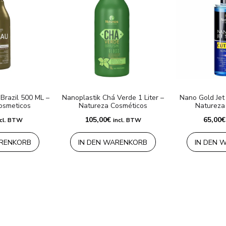
Brazil 500 ML –
Nanoplastik Chá Verde 1 Liter –
Nano Gold Jet
osmeticos
Natureza Cosméticos
Natureza
105,00
€
65,00
€
ncl. BTW
incl. BTW
ARENKORB
IN DEN WARENKORB
IN DEN 