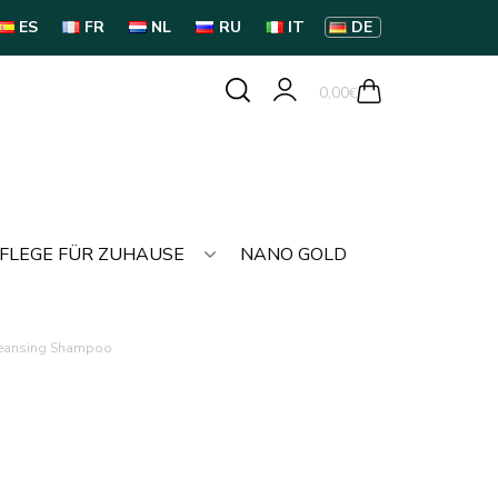
ES
FR
NL
RU
IT
DE
0,00
€
FLEGE FÜR ZUHAUSE
NANO GOLD
Cleansing Shampoo