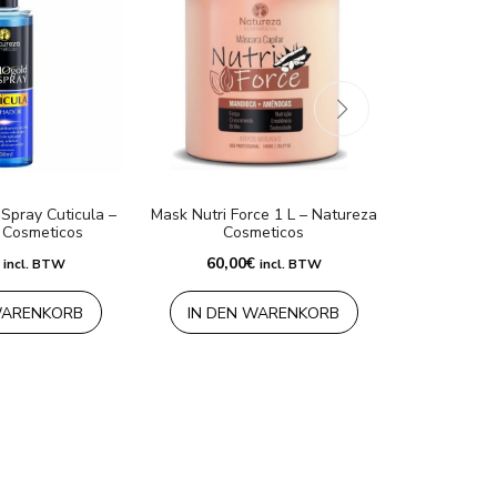
 Spray Cuticula –
Mask Nutri Force 1 L – Natureza
CHOMP
 Cosmeticos
Cosmeticos
Wiederherste
Behandlun
60,00
€
incl. BTW
incl. BTW
Nature
115,
WARENKORB
IN DEN WARENKORB
IN DE