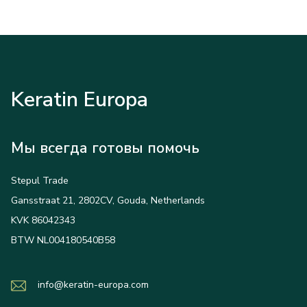
Keratin Europa
Мы всегда готовы помочь
Stepul Trade
Gansstraat 21, 2802CV, Gouda, Netherlands
KVK 86042343
BTW NL004180540B58
info@keratin-europa.com