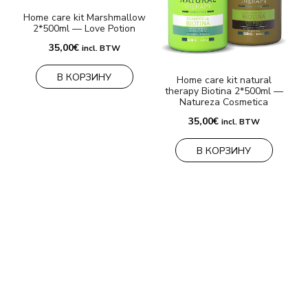
Home care kit Marshmallow
М
2*500ml — Love Potion
35,00
€
incl. BTW
В КОРЗИНУ
Home care kit natural
therapy Biotina 2*500ml —
Natureza Cosmetica
35,00
€
incl. BTW
В КОРЗИНУ