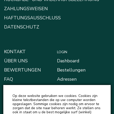
ZAHLUNGSWEISEN
HAFTUNGSAUSSCHLUSS
DATENSCHUTZ
KONTAKT
LOGIN
ÜBER UNS
Dashboard
BEWERTUNGEN
Bestellungen
FAQ
Adressen
BLOG
Zahlungsarten
Op deze website gebruiken we cookies. Cookies zijn
NEUIGKEITEN
Mein Portemonnaie
kleine tekstbestanden die op uw computer worden
opgeslagen. Sommige cookies zijn nodig om ervoor te
Kontodetails
zorgen dat de site naar behoren werkt. Ze stellen ons
ook in staat om u de best mogelijke surf (winkel)