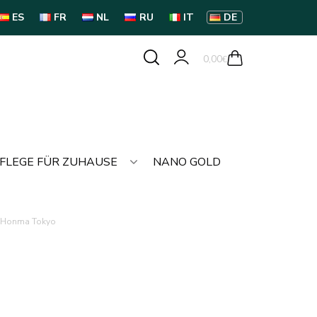
ES
FR
NL
RU
IT
DE
0,00
€
FLEGE FÜR ZUHAUSE
NANO GOLD
– Honma Tokyo