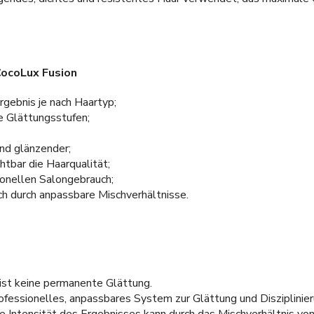
CocoLux Fusion
rgebnis je nach Haartyp;
e Glättungsstufen;
nd glänzender;
htbar die Haarqualität;
ionellen Salongebrauch;
uch durch anpassbare Mischverhältnisse.
st keine permanente Glättung.
rofessionelles, anpassbares System zur Glättung und Disziplinie