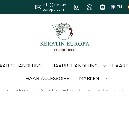
info@keratin-
EN
europa.com
HAARBEHANDLUNG
HAARBEHANDLUNG
HAARP
HAAR-ACCESSOIRE
MARKEN
a
›
Haarglättungsmittel
›
Nanoplastik für Haare
›
Bamboo CocoLux Fusion Kit 