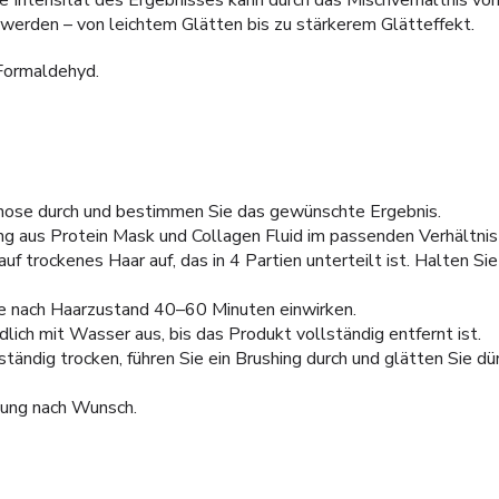
ie Intensität des Ergebnisses kann durch das Mischverhältnis von
werden – von leichtem Glätten bis zu stärkerem Glätteffekt.
 Formaldehyd.
gnose durch und bestimmen Sie das gewünschte Ergebnis.
ng aus Protein Mask und Collagen Fluid im passenden Verhältnis 
uf trockenes Haar auf, das in 4 Partien unterteilt ist. Halten Si
je nach Haarzustand 40–60 Minuten einwirken.
lich mit Wasser aus, bis das Produkt vollständig entfernt ist.
ständig trocken, führen Sie ein Brushing durch und glätten Sie 
lung nach Wunsch.