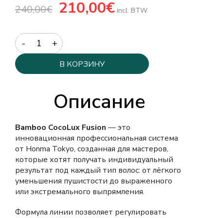
Первоначальная
210,00
€
Текущая
240,00
€
цена
цена:
incl. BTW
составляла
210,00€.
240,00€.
Quantity
В КОРЗИНУ
Описание
Bamboo CocoLux Fusion
— это
инновационная профессиональная система
от Honma Tokyo, созданная для мастеров,
которые хотят получать индивидуальный
результат под каждый тип волос: от лёгкого
уменьшения пушистости до выраженного
или экстремального выпрямления.
Формула линии позволяет регулировать