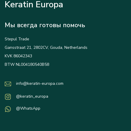
Keratin Europa
Мы всегда готовы помочь
Stepul Trade
Gansstraat 21, 2802CV, Gouda, Netherlands
KVK 86042343
BTW NL004180540B58
info@keratin-europa.com
@keratin_europa
@WhatsApp