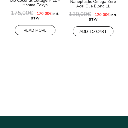
Bio Coconut Collagen- 1L –
Nanoplastic Omega Zero
Honma Tokyo
Acai Olie Blond 1L
175,00
€
El
El
130,00
€
170,00
€
El
El
incl.
120,00
€
incl.
precio
precio
precio
precio
BTW
BTW
original
actual
original
actual
era:
es:
era:
es:
175,00€.
170,00€.
READ MORE
130,00€.
120,00€.
ADD TO CART