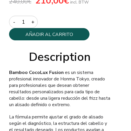
210,00
€
240,00
€
precio
precio
incl. BTW
original
actual
era:
es:
240,00€.
210,00€.
Quantity
AÑADIR AL CARRITO
Description
Bamboo CocoLux Fusion
es un sistema
profesional innovador de Honma Tokyo, creado
para profesionales que desean obtener
resultados personalizados para cada tipo de
cabello: desde una ligera reducción del frizz hasta
un alisado definido o extremo.
La fórmula permite ajustar el grado de alisado
según el diagnóstico, la estructura del cabello y
el resultado deseado. Los productos ayudan a