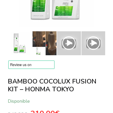
MARCAS
Envío y Pago
Preguntas frecuentes
Contacto
Reseñas
BAMBOO COCOLUX FUSION
KIT – HONMA TOKYO
Disponible
El
El