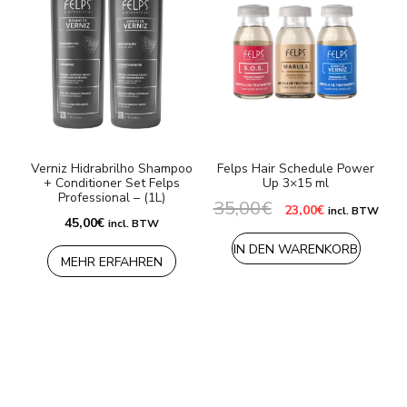
Verniz Hidrabrilho Shampoo
Felps Hair Schedule Power
+ Conditioner Set Felps
Up 3×15 ml
Professional – (1L)
35,00
€
6
Ursprünglicher
Aktueller
23,00
€
incl. BTW
Preis
Preis
45,00
€
incl. BTW
war:
ist:
35,00€
23,00€.
IN DEN WARENKORB
MEHR ERFAHREN