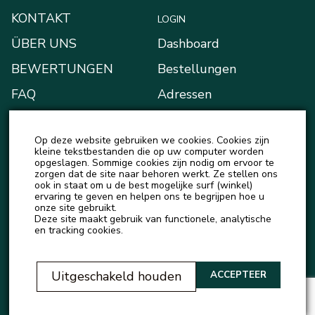
KONTAKT
LOGIN
ÜBER UNS
Dashboard
BEWERTUNGEN
Bestellungen
FAQ
Adressen
BLOG
Zahlungsarten
Op deze website gebruiken we cookies. Cookies zijn
NEUIGKEITEN
Mein Portemonnaie
kleine tekstbestanden die op uw computer worden
opgeslagen. Sommige cookies zijn nodig om ervoor te
Kontodetails
zorgen dat de site naar behoren werkt. Ze stellen ons
ook in staat om u de best mogelijke surf (winkel)
Ausloggen
ervaring te geven en helpen ons te begrijpen hoe u
onze site gebruikt.
Deze site maakt gebruik van functionele, analytische
en tracking cookies.
Uitgeschakeld houden
ACCEPTEER
2023 © Official representative of Natureza Cosmeticos and Love Potion in Europe