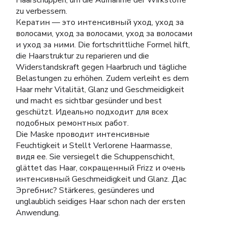
Haarschuppen, um die Aufnahme der Wirkstoffe
zu verbessern.
Кератин — это интенсивный уход, уход за
волосами, уход за волосами, уход за волосами
и уход за ними. Die fortschrittliche Formel hilft,
die Haarstruktur zu reparieren und die
Widerstandskraft gegen Haarbruch und tägliche
Belastungen zu erhöhen. Zudem verleiht es dem
Haar mehr Vitalität, Glanz und Geschmeidigkeit
und macht es sichtbar gesünder und best
geschützt. Идеально подходит для всех
подобных ремонтных работ.
Die Maske проводит интенсивные
Feuchtigkeit и Stellt Verlorene Haarmasse,
видя ее. Sie versiegelt die Schuppenschicht,
glättet das Haar, сокращенный Frizz и очень
интенсивный Geschmeidigkeit und Glanz. Дас
Эргебнис? Stärkeres, gesünderes und
unglaublich seidiges Haar schon nach der ersten
Anwendung.