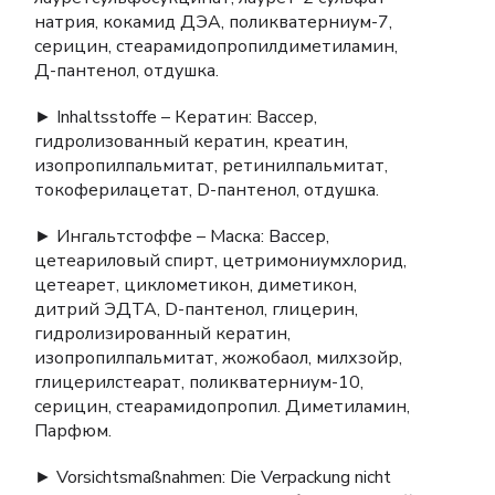
натрия, кокамид ДЭА, поликватерниум-7,
серицин, стеарамидопропилдиметиламин,
Д-пантенол, отдушка.
► Inhaltsstoffe – Кератин: Вассер,
гидролизованный кератин, креатин,
изопропилпальмитат, ретинилпальмитат,
токоферилацетат, D-пантенол, отдушка.
► Ингальтстоффе – Маска: Вассер,
цетеариловый спирт, цетримониумхлорид,
цетеарет, циклометикон, диметикон,
дитрий ЭДТА, D-пантенол, глицерин,
гидролизированный кератин,
изопропилпальмитат, жожобаол, милхзойр,
глицерилстеарат, поликватерниум-10,
серицин, стеарамидопропил. Диметиламин,
Парфюм.
► Vorsichtsmaßnahmen: Die Verpackung nicht