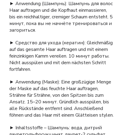
► Anwendung (Шампунь): Шампунь для волос
Haar auftragen und die Kopfhaut einmassieren,
bis ein reichhaltiger, cremiger Schaum entsteht. 5
минут, пока вы не начнёте тренироваться и
загориться.
► Средство для ухода (кератин): Gleichmäßig
auf das gesamte Haar auftragen und mit einem
feinzinkigen Kamm vereilen. 10 минут работы.
Nicht ausspülen und mit dem nächsten Schritt
fortfahren.
► Anwendung (Maske): Eine großzügige Menge
der Maske auf das feuchte Haar auftragen,
Strähne für Strähne, von den Spitzen bis zum
Ansatz. 15–20 минут. Gründlich ausspülen, bis
alle Rückstände entfernt sind. Anschließend
föhnen und das Haar mit einem Glätteisen stylen.
► Inhaltsstoffe – Шампунь: вода, дитрий
лауретсульфосукцинат, лаурет-2 сульфат