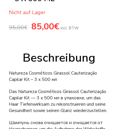
Nicht auf Lager
Ursprünglicher
85,00
€
Aktueller
95,00
€
Preis
Preis
incl. BTW
war:
ist:
95,00€
85,00€.
Beschreibung
Natureza Cosméticos Girassol Cauterização
Capilar Kit – 3 x 500 мл
Das Natureza Cosméticos Girassol Cauterização
Capilar Kit — 3 x 500 мл в упаковке, um das
Haar Tiefenwirksam zu rekonstruieren und seine
Gesundheit sowie seinen Glanz wiederzustellen.
Шампунь снова очищается и очищается от