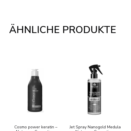
ÄHNLICHE PRODUKTE
Cosmo power keratin –
Jet Spray Nanogold Medula