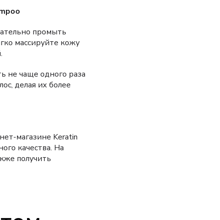
ampoo
щательно промыть
ягко массируйте кожу
.
ть не чаще одного раза
ос, делая их более
нет-магазине Keratin
ого качества. На
акже получить