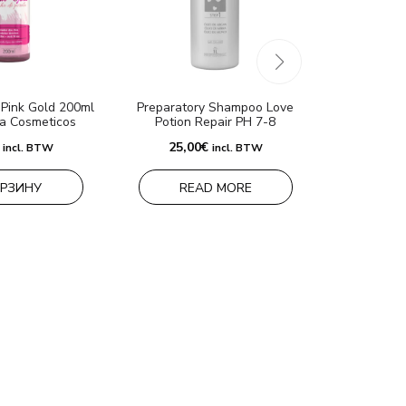
Pink Gold 200ml
Preparatory Shampoo Love
a Cosmeticos
Potion Repair PH 7-8
25,00
€
incl. BTW
incl. BTW
ОРЗИНУ
READ MORE
Home care k
Biotina 2*
C
35,0
В 