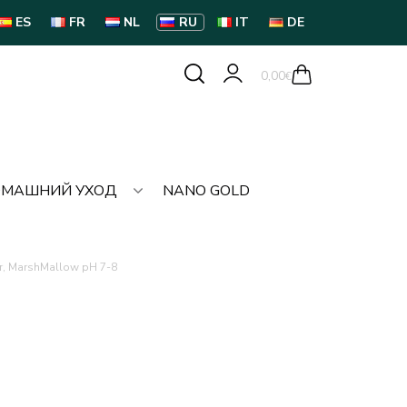
ES
FR
NL
RU
IT
DE
0,00
€
МАШНИЙ УХОД
NANO GOLD
er, MarshMallow pH 7-8