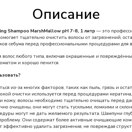
Описание
ing Shampoo MarshMallow pH 7-8, 1 литр
— это професс
помогает тщательно очистить волосы от загрязнений, ост
шков себума перед профессиональными процедурами для в
 волос любого типа, включая окрашенные и повреждённы
оматом и хорошо пенится.
льзовать?
ться из-за многих факторов, таких как пыль, грязь и оста
окой очистки используется перед процедурами кератина,
ак и кожу, волосы необходимо тщательно очищать перед 
очно очищены, они могут стать тусклыми, ломкими и скло
едуры могут не дать желаемого результата. Шампуни глу
проблему. Они содержат более активные очищающие ком
т эффективно удалить загрязнения, не повреждая структу