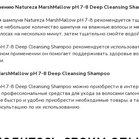
нению Natureza MarshMallow pH 7-8 Deep Cleansing Sh
 шампуня Natureza MarshMallow pH 7-8 рекомендуется т
те небольшое количество шампуня на влажные волосы и м
олосах на несколько минут, затем тщательно смойте водой
pH 7-8 Deep Cleansing Shampoo рекомендуется использова
рном применении он помогает поддерживать здоровье вол
и.
MarshMallow pH 7-8 Deep Cleansing Shampoo
pH 7-8 Deep Cleansing Shampoo можно приобрести в интер
 профессиональные средства для ухода за волосами салонн
е быстро и удобно приобрести необходимые товары, а т
сультацию по их использованию.