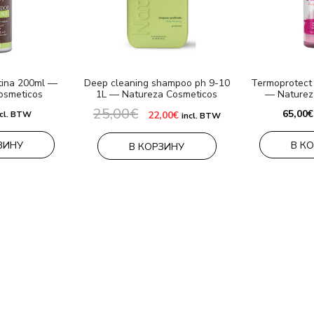
otina 200ml —
Deep cleaning shampoo ph 9-10
Termoprotect 
osmeticos
1L — Natureza Cosmeticos
— Naturez
25,00
€
Первоначальная
Текущая
65,00
€
ncl. BTW
22,00
€
incl. BTW
цена
цена:
составляла
22,00€.
25,00€.
ЗИНУ
В К
В КОРЗИНУ