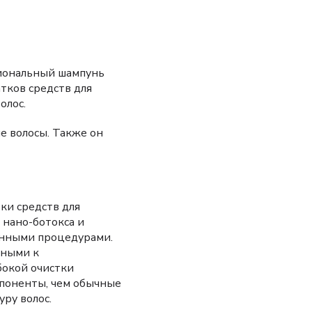
иональный шампунь
атков средств для
олос.
е волосы. Также он
тки средств для
 нано-ботокса и
данными процедурами.
нными к
бокой очистки
поненты, чем обычные
ру волос.