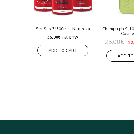
Set Sos 3*300ml – Natureza
Champu ph 9-10
Cosme
35,00
€
incl. BTW
25,00
€
El
22
pr
ADD TO CART
ori
era
ADD TO
25,