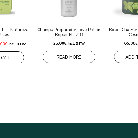
 1L – Natureza
Champú Preparador Love Potion
Botox Cha Ver
ticos
Repair PH 7-8
Cosm
El
25,00
€
65,00
€
,00
€
incl. BTW
incl. BTW
ecio
precio
ginal
actual
:
es:
READ MORE
ADD 
 CART
00€.
22,00€.