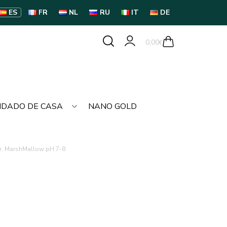
ES
FR
NL
RU
IT
DE
0,00
€
IDADO DE CASA
NANO GOLD
er, MarshMallow pH 7-8