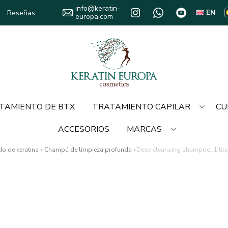
info@keratin-
EN
Reseñas
europa.com
TAMIENTO DE BTX
TRATAMIENTO CAPILAR
CU
ACCESORIOS
MARCAS
do de keratina
›
Champú de limpieza profunda
›
Deep cleansing shampoo, 1 lit