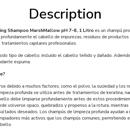
Description
ing Shampoo MarshMallow pH 7-8, 1 Litro
es un champú prof
r profundamente el cabello de impurezas, residuos de productos 
tratamientos capilares profesionales.
do tipo de cabello, incluido el cabello teñido y dañado. Además,
ndante espuma.
se?
rse debido a muchos factores, como el polvo, la suciedad y los 
pieza profunda se utiliza antes de tratamientos de keratina, na
cabello debe limpiarse profundamente antes de estos procedimient
ede volverse opaco, quebradizo y propenso a la rotura, mientras
sultados deseados. Los champús de limpieza profunda ayudan a 
impiadores más activos que los champús comunes, permitiendo eli
abello.