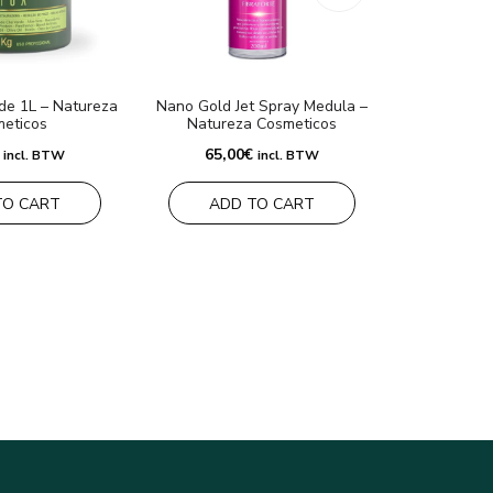
de 1L – Natureza
Nano Gold Jet Spray Medula –
Chonps 6 el
eticos
Natureza Cosmeticos
Co
65,00
€
115,
incl. BTW
incl. BTW
TO CART
ADD TO CART
ADD