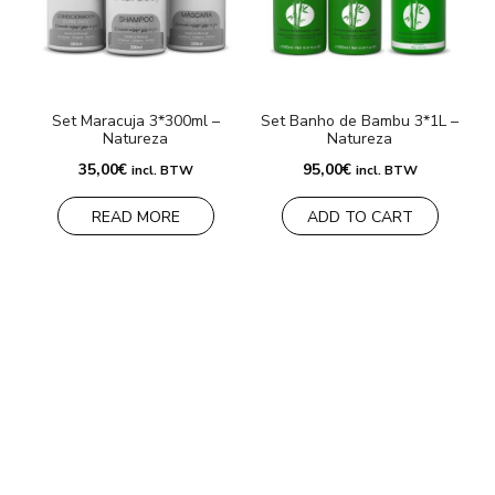
Set Maracuja 3*300ml –
Set Banho de Bambu 3*1L –
N
Natureza
Natureza
35,00
€
95,00
€
incl. BTW
incl. BTW
2
READ MORE
ADD TO CART