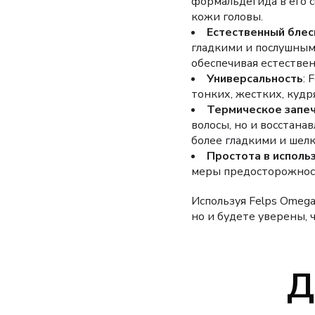
формальдегида в его с
кожи головы.
Естественный блес
гладкими и послушным
обеспечивая естестве
Универсальность
: 
тонких, жестких, куд
Термическое запе
волосы, но и восстана
более гладкими и шел
Простота в исполь
меры предосторожности
Используя Felps Omega 
но и будете уверены, 
Д