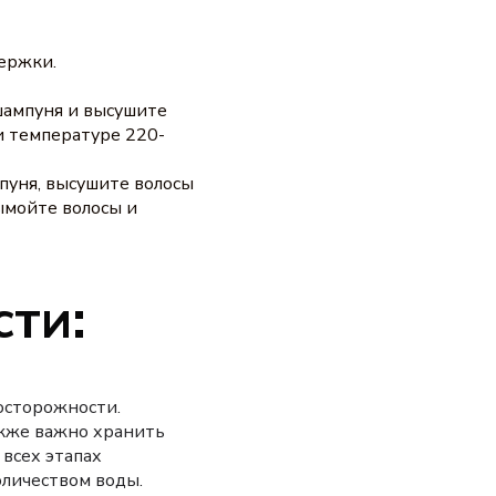
держки.
 шампуня и высушите
и температуре 220-
мпуня, высушите волосы
ымойте волосы и
ти:
осторожности.
акже важно хранить
 всех этапах
оличеством воды.