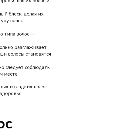
оровья ваших волос и
ый блеск, делая их
уру волос,
го типа волос —
 только разглаживает
аши волосы становятся
ко следует соблюдать
м месте.
вых и гладких волос,
 здоровья.
ос