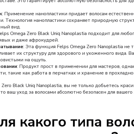
оставе. Это гарантирует абсолютную безопасность для зд
к
: Применение нанопластики придает волосам естественн
и. Технология нанопластики сохраняет природную структ
нный вид.
Felps Omega Zero Black Uniq Nanoplastia подходит для любо
рявых и даже афрокудрей.
чатывание
: Эта функция Felps Omega Zero Nanoplastia не
вливает их структуру для здорового и ухоженного вида. В
ковистыми на ощупь.
зовании
: Продукт прост в применении для мастеров, одна
, такие как работа в перчатках и хранение в прохладно
Zero Black Uniq Nanoplastia, вы не только добьетесь краси
что ваш уход за волосами абсолютно безопасен для вашего
ля какого типа вол