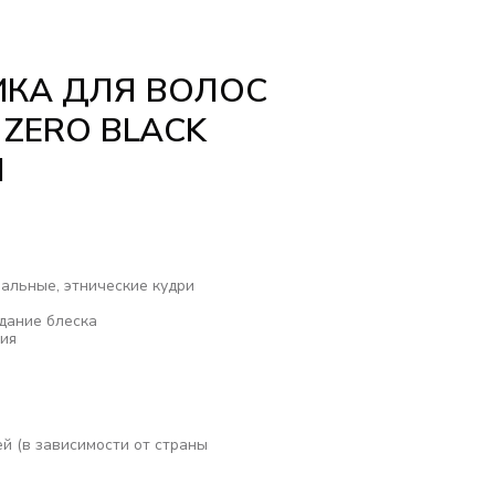
КА ДЛЯ ВОЛОС
 ZERO BLACK
Л
ральные, этнические кудри
дание блеска
ия
ей (в зависимости от страны