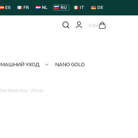
ES
FR
NL
RU
IT
DE
0,00
€
МАШНИЙ УХОД
NANO GOLD
ero Black Uniq – 250 мл