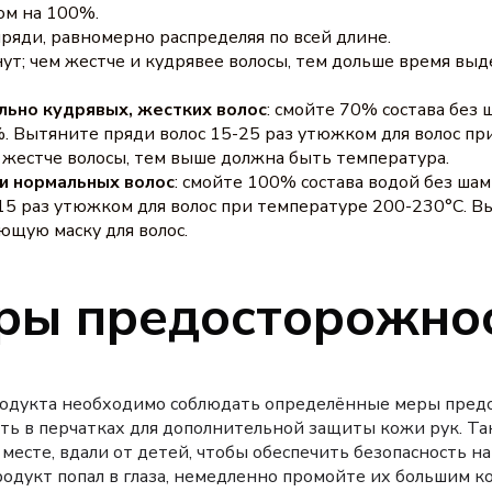
ом на 100%.
ряди, равномерно распределяя по всей длине.
ут; чем жестче и кудрявее волосы, тем дольше время вы
льно кудрявых, жестких волос
: смойте 70% состава без
. Вытяните пряди волос 15-25 раз утюжком для волос пр
 жестче волосы, тем выше должна быть температура.
и нормальных волос
: смойте 100% состава водой без ша
15 раз утюжком для волос при температуре 200-230°C. В
ющую маску для волос.
ры предосторожнос
родукта необходимо соблюдать определённые меры пред
ть в перчатках для дополнительной защиты кожи рук. Т
месте, вдали от детей, чтобы обеспечить безопасность на
родукт попал в глаза, немедленно промойте их большим к