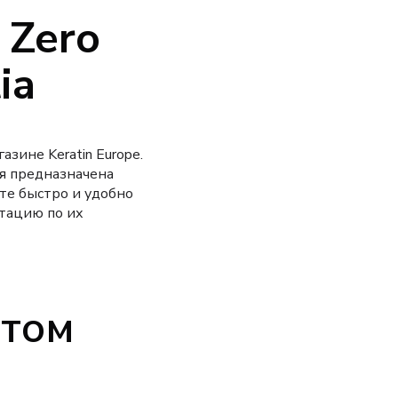
 Zero
ia
азине Keratin Europe.
ия предназначена
те быстро и удобно
тацию по их
ытом