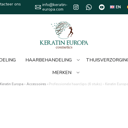
tacteer ons
info@keratin-
EN
europa.com
DELING
HAARBEHANDELING
THUISVERZORGIN
MERKEN
Keratin Europa
›
Accessoires
›
Professionele haarclips (6 stuks) – Keratin Europ