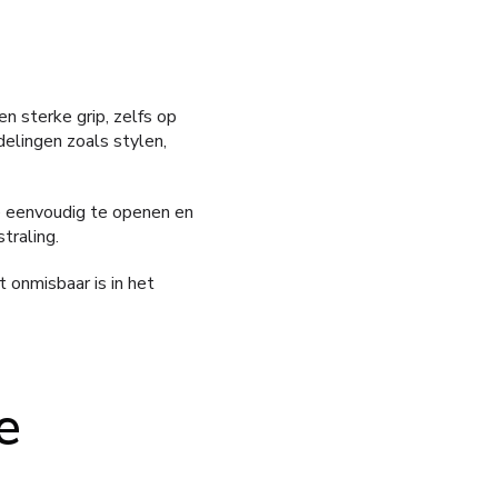
n sterke grip, zelfs op
delingen zoals stylen,
e eenvoudig te openen en
traling.
 onmisbaar is in het
e