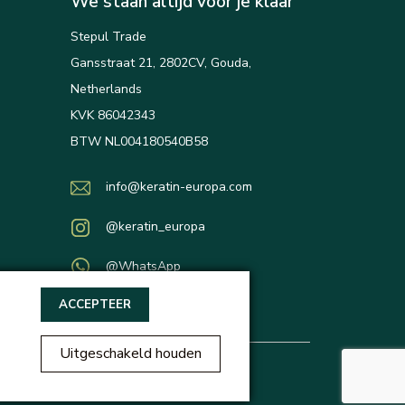
We staan altijd voor je klaar
Stepul Trade
Gansstraat 21, 2802CV, Gouda,
Netherlands
KVK 86042343
BTW NL004180540B58
info@keratin-europa.com
@keratin_europa
@WhatsApp
ACCEPTEER
Uitgeschakeld houden