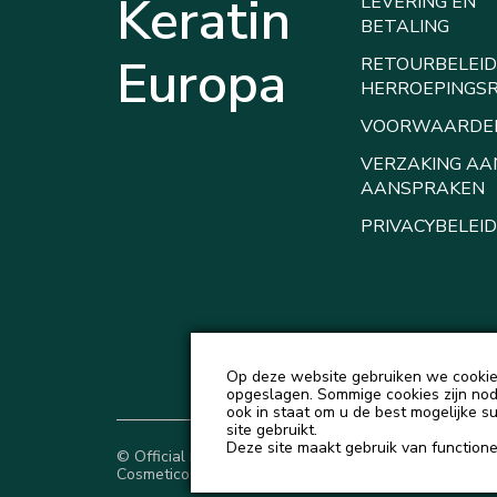
Keratin
LEVERING EN
BETALING
Europa
RETOURBELEID
HERROEPINGS
VOORWAARDE
VERZAKING AA
AANSPRAKEN
PRIVACYBELEID
Op deze website gebruiken we cookies
opgeslagen. Sommige cookies zijn nodi
ook in staat om u de best mogelijke s
site gebruikt.
Deze site maakt gebruik van functionel
© Official representative of Natureza
Cosmeticos and Love Potion in Europe