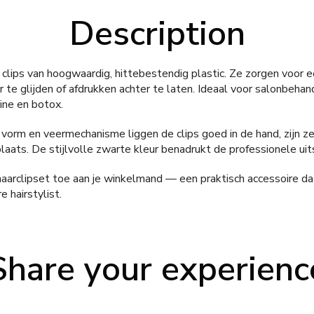
Description
clips van hoogwaardig, hittebestendig plastic. Ze zorgen voor ee
er te glijden of afdrukken achter te laten. Ideaal voor salonbehan
tine en botox.
vorm en veermechanisme liggen de clips goed in de hand, zijn z
plaats. De stijlvolle zwarte kleur benadrukt de professionele uits
aarclipset toe aan je winkelmand — een praktisch accessoire dat
 hairstylist.
Share your experienc