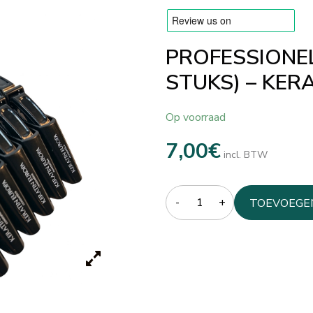
PROFESSIONEL
STUKS) – KER
Op voorraad
7,00
€
incl. BTW
Quantity
TOEVOEGE
WINKELW