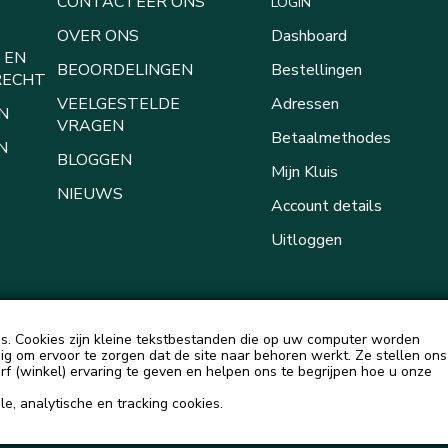
CONTACTEER ONS
LOGIN
OVER ONS
Dashboard
 EN
BEOORDELINGEN
Bestellingen
RECHT
VEELGESTELDE
Adressen
N
VRAGEN
Betaalmethodes
N
BLOGGEN
Mijn Kluis
NIEUWS
Account details
Uitloggen
. Cookies zijn kleine tekstbestanden die op uw computer worden
g om ervoor te zorgen dat de site naar behoren werkt. Ze stellen ons
urf (winkel) ervaring te geven en helpen ons te begrijpen hoe u onze
e, analytische en tracking cookies.