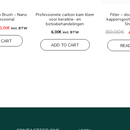
n Brush – Nano
Professionele carbon kam-klem
Filter – d
essional
voor keratine- en
kappersgoot
botoxbehandelingen
Sh
rspronkelijke
Huidige
0,00
€
incl. BTW
80,00
€
js
prijs
6,00
€
incl. BTW
s:
is:
p
0,00€.
100,00€.
 CART
8
ADD TO CART
REA