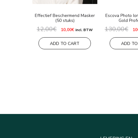
Effectief Beschermend Masker
Escova Photo Io
(50 stuks)
Gold Prof
12,00
€
130,00
€
Oorspronkelijke
Huidige
Oo
10,00
€
10
incl. BTW
prijs
prijs
pri
was:
is:
wa
12,00€.
10,00€.
13
ADD TO CART
ADD TO