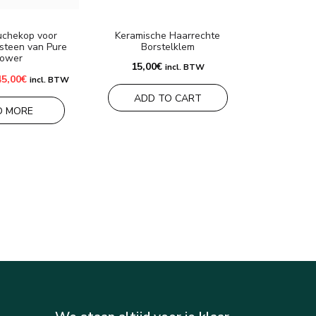
Ultrasone H
ouchekop voor
Keramische Haarrechte
Ker
steen van Pure
Borstelklem
ower
125,00
€
15,00
€
incl. BTW
Oorspronkelijke
Huidige
45,00
€
incl. BTW
rijs
prijs
ADD
was:
is:
ADD TO CART
0,00€.
45,00€.
D MORE