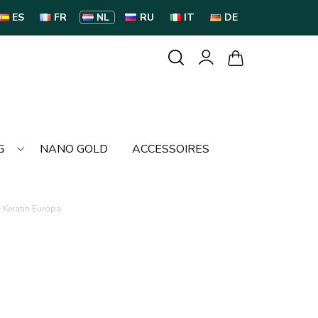
ES
FR
NL
RU
IT
DE
G
NANO GOLD
ACCESSOIRES
 Keratin Europa