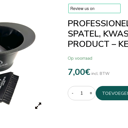
PROFESSIONE
SPATEL, KWA
PRODUCT – K
Op voorraad
7,00
€
incl. BTW
Quantity
TOEVOEGE
WINKELW