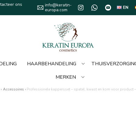
tacteer ons
info@keratin-
EN
europa.com
DELING
HAARBEHANDELING
THUISVERZORGIN
MERKEN
›
Accessoires
›
Professionele kappersset – spatel, kwast en kom voor product –