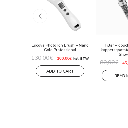
Escova Photo Ion Brush – Nano
Filter – dou
Gold Professional
kappersgootst
Sho
130,00
€
Oorspronkelijke
Huidige
100,00
€
incl. BTW
80,00
€
prijs
prijs
Oo
45
was:
is:
pri
130,00€.
100,00€.
wa
ADD TO CART
80,
READ 