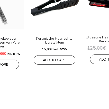
Ultrasone Hai
chekop voor
Keramische Haarrechte
Kerat
een van Pure
Borstelklem
wer
125,00
€
15,00
€
incl. BTW
rspronkelijke
Huidige
,00
€
incl. BTW
js
prijs
ADD 
s:
is:
ADD TO CART
00€.
45,00€.
MORE