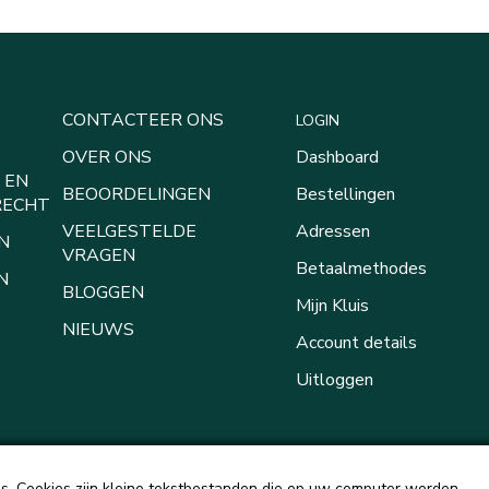
CONTACTEER ONS
LOGIN
OVER ONS
Dashboard
 EN
BEOORDELINGEN
Bestellingen
RECHT
VEELGESTELDE
Adressen
N
VRAGEN
Betaalmethodes
N
BLOGGEN
Mijn Kluis
NIEUWS
Account details
Uitloggen
. Cookies zijn kleine tekstbestanden die op uw computer worden