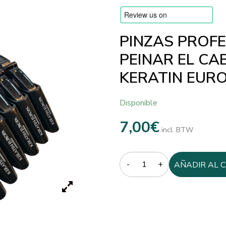
PINZAS PROF
PEINAR EL CAB
KERATIN EUR
Disponible
7,00
€
incl. BTW
Quantity
AÑADIR AL 