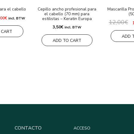
ara el cabello
Cepillo ancho profesional para
Mascarilla Pr
el cabello (70 mm) para
(5
El
,00
€
incl. BTW
estilistas – Keratin Europa
12,00
€
ecio
precio
E
ginal
actual
p
3,50
€
incl. BTW
:
es:
o
 CART
00€.
25,00€.
e
ADD 
1
ADD TO CART
CONTACTO
ACCESO