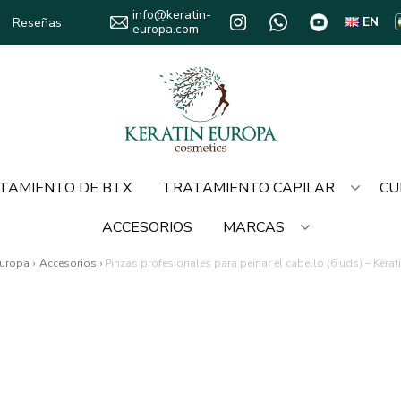
info@keratin-
EN
Reseñas
europa.com
TAMIENTO DE BTX
TRATAMIENTO CAPILAR
CU
ACCESORIOS
MARCAS
Europa
›
Accesorios
›
Pinzas profesionales para peinar el cabello (6 uds) – Kera