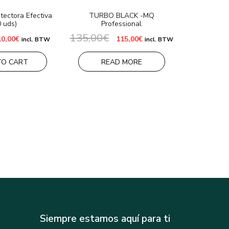
otectora Efectiva
TURBO BLACK -MQ
0 uds)
Professional
135,00
€
l
El
El
El
10,00
€
115,00
€
incl. BTW
incl. BTW
recio
precio
precio
precio
riginal
actual
original
actual
ra:
es:
era:
es:
TO CART
READ MORE
2,00€.
10,00€.
135,00€.
115,00€.
Siempre estamos aquí para ti