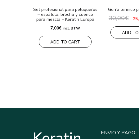
Set profesional para peluqueros
Gorro termico p
– espátula, brocha y cuenco
30,00
€
El
25
para mezcla – Keratin Europa
pr
ori
7,00
€
incl. BTW
era
ADD TO
30,
ADD TO CART
Keratin
ENVÍO Y PAGO