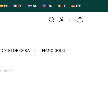
ES
FR
NL
RU
IT
DE
0,00
€
IDADO DE CASA
NANO GOLD
tin Europa