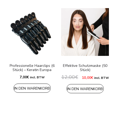
U
Professionelle Haarclips (6
Effektive Schutzmaske (50
Stück) – Keratin Europa
Stück)
12,00
€
Ursprünglicher
Aktueller
7,00
€
incl. BTW
10,00
€
incl. BTW
Preis
Preis
war:
ist:
IN DEN WARENKORB
12,00€
10,00€.
IN DEN WARENKORB