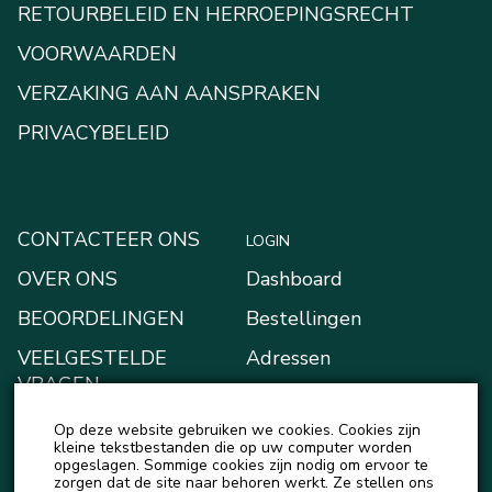
RETOURBELEID EN HERROEPINGSRECHT
VOORWAARDEN
VERZAKING AAN AANSPRAKEN
PRIVACYBELEID
CONTACTEER ONS
LOGIN
OVER ONS
Dashboard
BEOORDELINGEN
Bestellingen
VEELGESTELDE
Adressen
VRAGEN
Betaalmethodes
BLOGGEN
Op deze website gebruiken we cookies. Cookies zijn
Mijn Kluis
kleine tekstbestanden die op uw computer worden
NIEUWS
opgeslagen. Sommige cookies zijn nodig om ervoor te
Account details
zorgen dat de site naar behoren werkt. Ze stellen ons