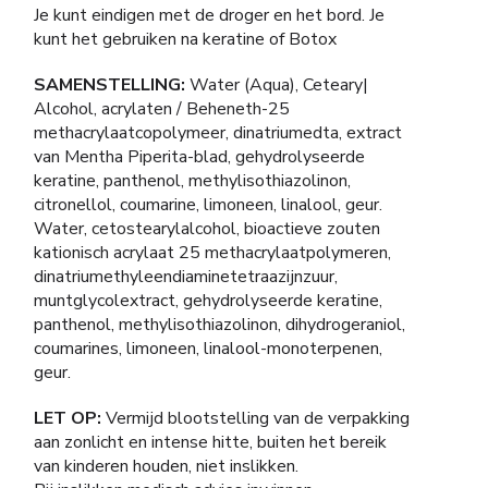
Je kunt eindigen met de droger en het bord. Je
kunt het gebruiken na keratine of Botox
SAMENSTELLING:
Water (Aqua), Ceteary|
Alcohol, acrylaten / Beheneth-25
methacrylaatcopolymeer, dinatriumedta, extract
van Mentha Piperita-blad, gehydrolyseerde
keratine, panthenol, methylisothiazolinon,
citronellol, coumarine, limoneen, linalool, geur.
Water, cetostearylalcohol, bioactieve zouten
kationisch acrylaat 25 methacrylaatpolymeren,
dinatriumethyleendiaminetetraazijnzuur,
muntglycolextract, gehydrolyseerde keratine,
panthenol, methylisothiazolinon, dihydrogeraniol,
coumarines, limoneen, linalool-monoterpenen,
geur.
LET OP:
Vermijd blootstelling van de verpakking
aan zonlicht en intense hitte, buiten het bereik
van kinderen houden, niet inslikken.