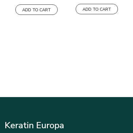
prijs
prijs
was:
is:
ADD TO CART
65,00€.
60,00€.
ADD TO CART
Keratin Europa