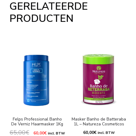
GERELATEERDE
PRODUCTEN
Felps Professional Banho
Masker Banho de Batteraba
De Verniz Haarmasker 1Kg
1L – Natureza Cosmeticos
65,00
€
Oorspronkelijke
Huidige
60,00
€
60,00
€
incl. BTW
incl. BTW