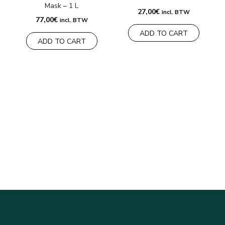
Mask – 1 L
7
27,00
€
incl. BTW
77,00
€
incl. BTW
ADD TO CART
ADD TO CART