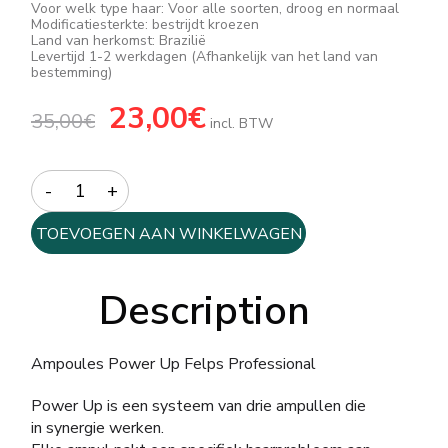
Voor welk type haar: Voor alle soorten, droog en normaal
Modificatiesterkte: bestrijdt kroezen
Land van herkomst: Brazilië
Levertijd 1-2 werkdagen (Afhankelijk van het land van
bestemming)
Oorspronkelijke
23,00
€
Huidige
35,00
€
prijs
prijs
incl. BTW
was:
is:
35,00€.
23,00€.
Quantity
TOEVOEGEN AAN WINKELWAGEN
Description
Ampoules Power Up Felps Professional
Power Up is een systeem van drie ampullen die
in synergie werken.