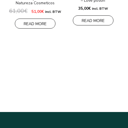
– Love potion
Natureza Cosmeticos
2
35,00
€
incl. BTW
61,00
€
Oorspronkelijke
Huidige
51,00
€
incl. BTW
prijs
prijs
was:
is:
READ MORE
61,00€.
51,00€.
READ MORE