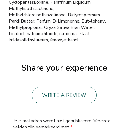
Cyclopentasiloxane, Paraffinum Liquidum,
Methylisothiazolinone,
Methylchloroisothiazolinone, Butyrospermum
Parkii Butter, Parfum, D-Limonenne, Butylphenyl
Methylpropional, Oryza Sativa Bran Water,
Linalool, natriumchloride, natriumacetaat,
imidazolidinylureum, fenoxyethanol.
Share your experience
WRITE A REVIEW
Je e-mailadres wordt niet gepubliceerd.
Vereiste
velden zijn gemarkeerd met
*