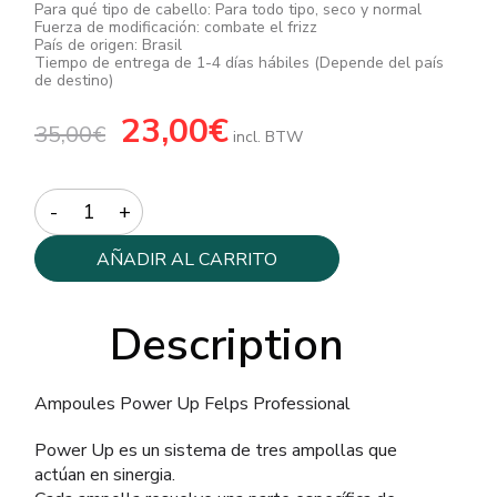
Para qué tipo de cabello: Para todo tipo, seco y normal
Fuerza de modificación: combate el frizz
País de origen: Brasil
Tiempo de entrega de 1-4 días hábiles (Depende del país
de destino)
El
23,00
€
El
35,00
€
precio
precio
incl. BTW
original
actual
era:
es:
35,00€.
23,00€.
Quantity
AÑADIR AL CARRITO
Description
Ampoules Power Up Felps Professional
Power Up es un sistema de tres ampollas que
actúan en sinergia.