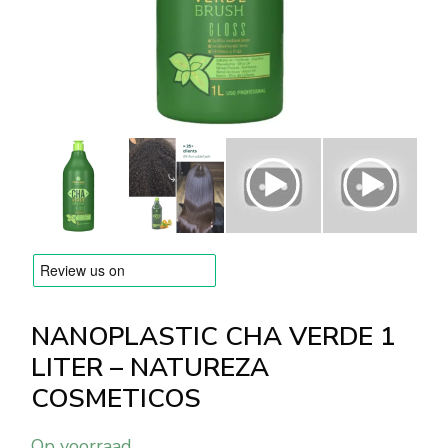
MERKEN
Levering en Betaling
Veelgestelde vragen
Contacteer ons
Beoordelingen
NANOPLASTIC CHA VERDE 1
LITER – NATUREZA
COSMETICOS
Op voorraad