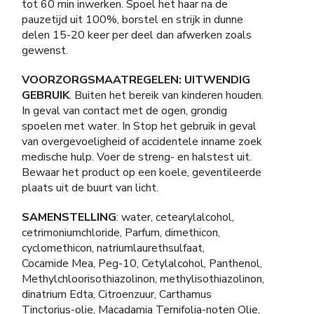
tot 60 min inwerken. Spoel het haar na de
pauzetijd uit 100%, borstel en strijk in dunne
delen 15-20 keer per deel dan afwerken zoals
gewenst.
VOORZORGSMAATREGELEN: UITWENDIG
GEBRUIK
. Buiten het bereik van kinderen houden.
In geval van contact met de ogen, grondig
spoelen met water. In Stop het gebruik in geval
van overgevoeligheid of accidentele inname zoek
medische hulp. Voer de streng- en halstest uit.
Bewaar het product op een koele, geventileerde
plaats uit de buurt van licht.
SAMENSTELLING
: water, cetearylalcohol,
cetrimoniumchloride, Parfum, dimethicon,
cyclomethicon, natriumlaurethsulfaat,
Cocamide Mea, Peg-10, Cetylalcohol, Panthenol,
Methylchloorisothiazolinon, methylisothiazolinon,
dinatrium Edta, Citroenzuur, Carthamus
Tinctorius-olie, Macadamia Ternifolia-noten Olie,