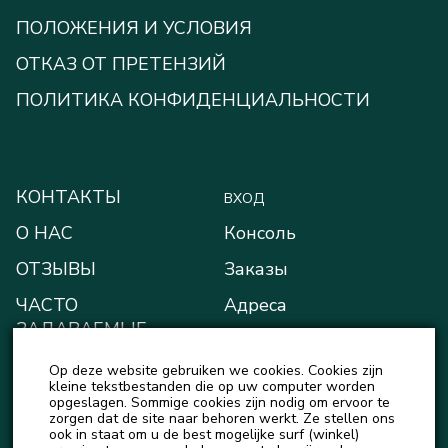
ПОЛОЖЕНИЯ И УСЛОВИЯ
ОТКАЗ ОТ ПРЕТЕНЗИЙ
ПОЛИТИКА КОНФИДЕНЦИАЛЬНОСТИ
КОНТАКТЫ
ВХОД
О НАС
Консоль
ОТЗЫВЫ
Заказы
ЧАСТО
Адреса
ЗАДАВАЕМЫЕ
Способы оплаты
ВОПРОСЫ
Op deze website gebruiken we cookies. Cookies zijn
Мой кошелёк
БЛОГ
kleine tekstbestanden die op uw computer worden
opgeslagen. Sommige cookies zijn nodig om ervoor te
Детали учётной записи
zorgen dat de site naar behoren werkt. Ze stellen ons
НОВОСТИ
ook in staat om u de best mogelijke surf (winkel)