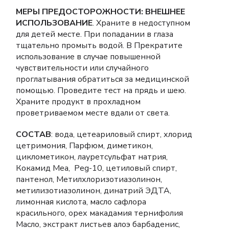
МЕРЫ ПРЕДОСТОРОЖНОСТИ: ВНЕШНЕЕ
ИСПОЛЬЗОВАНИЕ
. Храните в недоступном
для детей месте. При попадании в глаза
тщательно промыть водой. В Прекратите
использование в случае повышенной
чувствительности или случайного
проглатывания обратиться за медицинской
помощью. Проведите тест на прядь и шею.
Храните продукт в прохладном
проветриваемом месте вдали от света.
СОСТАВ
: вода, цетеариловый спирт, хлорид
цетримония, Парфюм, диметикон,
циклометикон, лауретсульфат натрия,
Кокамид Меа, Peg-10, цетиловый спирт,
пантенол, Метилхлоризотиазолинон,
метилизотиазолинон, динатрий ЭДТА,
лимонная кислота, масло сафлора
красильного, орех макадамия тернифолия
Масло, экстракт листьев алоэ барбаденис,