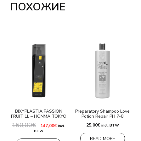
ПОХОЖИЕ
BIXYPLASTIA PASSION
Preparatory Shampoo Love
FRUIT 1L – HONMA TOKYO
Potion Repair PH 7-8
160,00
€
Первоначальная
Текущая
25,00
€
147,00
€
incl. BTW
incl.
цена
цена:
BTW
составляла
147,00€.
READ MORE
160,00€.