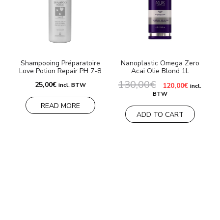
Shampooing Préparatoire
Nanoplastic Omega Zero
Love Potion Repair PH 7-8
Acai Olie Blond 1L
130,00
€
Le
Le
25,00
€
incl. BTW
120,00
€
incl.
prix
prix
BTW
initial
actuel
READ MORE
était :
est :
130,00€.
120,00€.
ADD TO CART