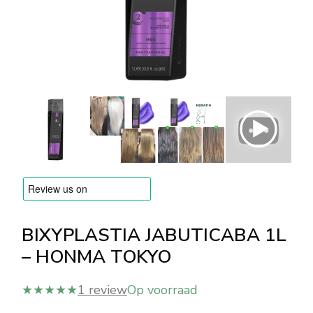
MERKEN
Levering en Betaling
Veelgestelde vragen
Contacteer ons
Beoordelingen
BIXYPLASTIA JABUTICABA 1L
– HONMA TOKYO
★★★★★
1 review
Op voorraad