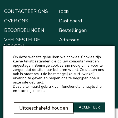
CONTACTEER ONS
LOGIN
OVER ONS
Dashboard
BEOORDELINGEN
Bestellingen
VEELGESTELDE
Adressen
VRAGEN
Betaalmethodes
BLOGGEN
Op deze website gebruiken we cookies. Cookies zijn
Mijn Kluis
kleine tekstbestanden die op uw computer worden
NIEUWS
opgeslagen. Sommige cookies zijn nodig om ervoor te
Account details
zorgen dat de site naar behoren werkt. Ze stellen ons
ook in staat om u de best mogelijke surf (winkel)
Uitloggen
ervaring te geven en helpen ons te begrijpen hoe u
onze site gebruikt.
Deze site maakt gebruik van functionele, analytische
en tracking cookies.
Uitgeschakeld houden
ACCEPTEER