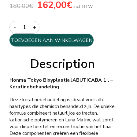
Oorspronkelijke
162,00
€
Huidige
180,00
€
prijs
prijs
incl. BTW
was:
is:
180,00€.
162,00€.
Quantity
TOEVOEGEN AAN WINKELWAGEN
Description
Honma Tokyo Bixyplastia JABUTICABA 1 l –
Keratinebehandeling
Deze keratinebehandeling is ideaal voor alle
haartypes die chemisch behandeld zijn. De unieke
formule combineert natuurlijke extracten,
kationische polymeren en Luna Matrix, wat zorgt
voor diepe herstel en reconstructie van het haar.
Deze componenten creëren een flexibele