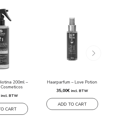
Bio Cocon
Biotina 200ml –
Haarparfum – Love Potion
Ho
 Cosmeticos
35,00
€
incl. BTW
175,00
€
incl. BTW
ADD TO CART
RE
TO CART