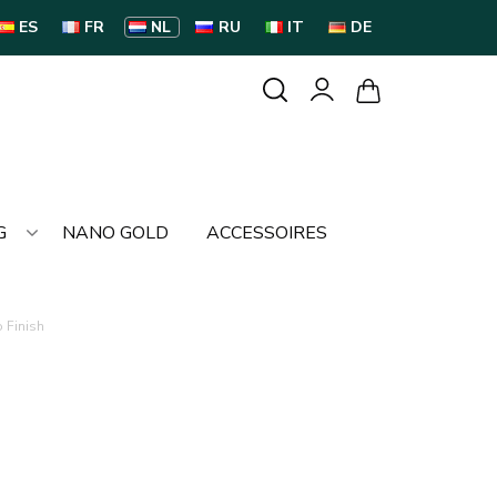
ES
FR
NL
RU
IT
DE
G
NANO GOLD
ACCESSOIRES
 Finish