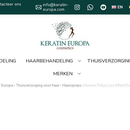
tacteer ons
info@keratin-
EN
europa.com
DELING
HAARBEHANDELING
THUISVERZORGIN
MERKEN
n Europa
›
Thuisverzorging voor haar
›
Haarsprays
›
Honma Tokyo Liss Effect Pro