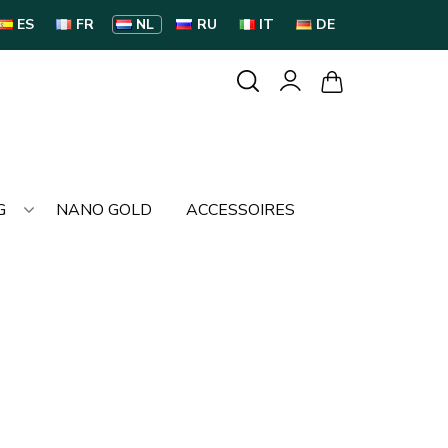
ES
FR
NL
RU
IT
DE
G
NANO GOLD
ACCESSOIRES