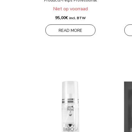
Products-Felps Professional
Niet op voorraad
95,00
€
incl. BTW
READ MORE