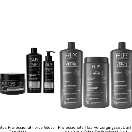
lps Professional Force Gloss
Professionele Haarverzorgingsset Ban