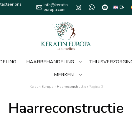
tacteer ons
info@keratin-
EN
europa.com
DELING
HAARBEHANDELING
THUISVERZORGIN
MERKEN
Keratin Europa
›
Haarreconstructie
›
Pagina 3
Haarreconstructie