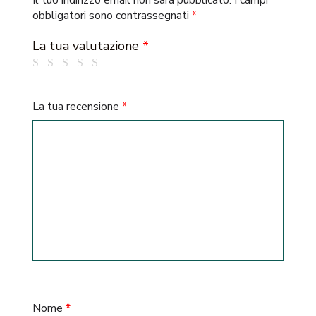
Il tuo indirizzo email non sarà pubblicato.
I campi
obbligatori sono contrassegnati
*
La tua valutazione
*
La tua recensione
*
Nome
*