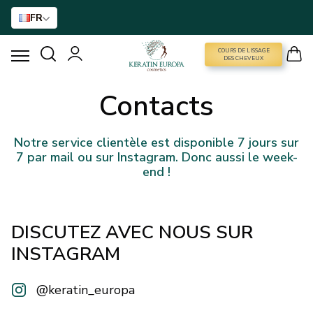
FR
COURS DE LISSAGE
COURS DE LISSAGE DES CHEVEUX
DES CHEVEUX
Contacts
LISSAGE À LA KÉRATINE
TRAITEMENT AU BTX
Notre service clientèle est disponible 7 jours sur
7 par mail ou sur Instagram. Donc aussi le week-
end !
TRAITEMENT DES CHEVEUX
SOINS À DOMICILE
DISCUTEZ AVEC NOUS SUR
INSTAGRAM
NANO GOLD
@keratin_europa
ACCESSOIRES