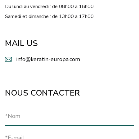
Du lundi au vendredi : de 08h00 à 18h00
MARQUES
Samedi et dimanche : de 13h00 à 17h00
Livraison et Paiement
MAIL US
Questions fréquemment posées
Contactez nous
info@keratin-europa.com
Commentaires
NOUS CONTACTER