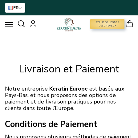
FR
COURS DE LISSAGE
COURS DE LISSAGE DES CHEVEUX
DES CHEVEUX
LISSAGE À LA KÉRATINE
TRAITEMENT AU BTX
Livraison et Paiement
TRAITEMENT DES CHEVEUX
Notre entreprise
Keratin Europe
est basée aux
Pays-Bas, et nous proposons des options de
SOINS À DOMICILE
paiement et de livraison pratiques pour nos
clients dans toute l’Europe.
NANO GOLD
Conditions de Paiement
ACCESSOIRES
Nous proposons plusieurs méthodes de paiement