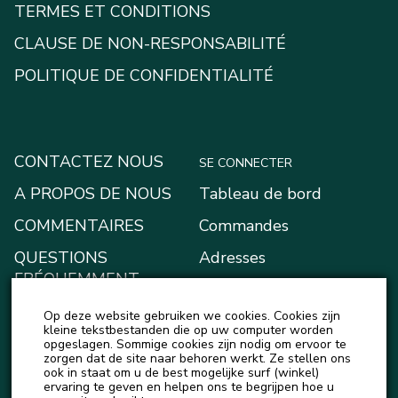
TERMES ET CONDITIONS
CLAUSE DE NON-RESPONSABILITÉ
POLITIQUE DE CONFIDENTIALITÉ
CONTACTEZ NOUS
SE CONNECTER
A PROPOS DE NOUS
Tableau de bord
COMMENTAIRES
Commandes
QUESTIONS
Adresses
FRÉQUEMMENT
Moyens de paiement
POSÉES
Op deze website gebruiken we cookies. Cookies zijn
Mon portefeuille
BLOG
kleine tekstbestanden die op uw computer worden
opgeslagen. Sommige cookies zijn nodig om ervoor te
Account details
zorgen dat de site naar behoren werkt. Ze stellen ons
ACTUALITÉS
ook in staat om u de best mogelijke surf (winkel)
Logout
ervaring te geven en helpen ons te begrijpen hoe u