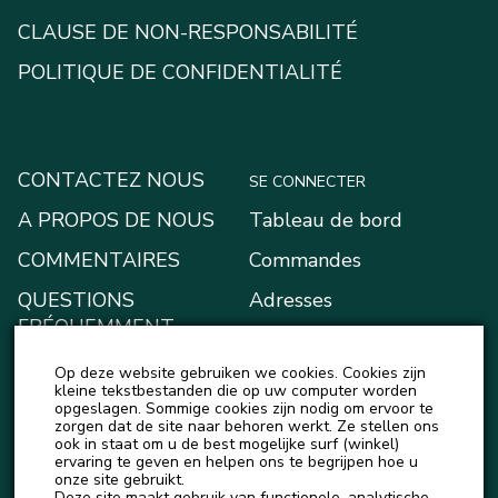
CLAUSE DE NON-RESPONSABILITÉ
POLITIQUE DE CONFIDENTIALITÉ
CONTACTEZ NOUS
SE CONNECTER
A PROPOS DE NOUS
Tableau de bord
COMMENTAIRES
Commandes
QUESTIONS
Adresses
FRÉQUEMMENT
Moyens de paiement
POSÉES
Op deze website gebruiken we cookies. Cookies zijn
Mon portefeuille
BLOG
kleine tekstbestanden die op uw computer worden
opgeslagen. Sommige cookies zijn nodig om ervoor te
Account details
zorgen dat de site naar behoren werkt. Ze stellen ons
ACTUALITÉS
ook in staat om u de best mogelijke surf (winkel)
Logout
ervaring te geven en helpen ons te begrijpen hoe u
onze site gebruikt.
Deze site maakt gebruik van functionele, analytische