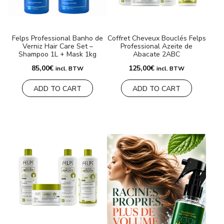
MARQUES
Felps Professional Banho de
Coffret Cheveux Bouclés Felps
Verniz Hair Care Set –
Professional Azeite de
Livraison et Paiement
Shampoo 1L + Mask 1kg
Abacate 2ABC
85,00
€
125,00
€
Questions fréquemment posées
incl. BTW
incl. BTW
ADD TO CART
ADD TO CART
Contactez nous
Commentaires