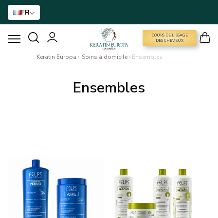
FR
COURS DE LISSAGE
COURS DE LISSAGE DES CHEVEUX
DES CHEVEUX
Keratin Europa
›
Soins à domicile
›
Ensembles
LISSAGE À LA KÉRATINE
Ensembles
TRAITEMENT AU BTX
TRAITEMENT DES CHEVEUX
SOINS À DOMICILE
NANO GOLD
ACCESSOIRES