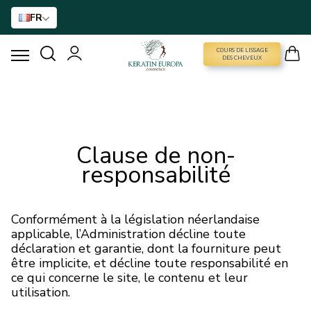
FR
COURS DE LISSAGE
COURS DE LISSAGE DES CHEVEUX
DES CHEVEUX
LISSAGE À LA KÉRATINE
TRAITEMENT AU BTX
Clause de non-
responsabilité
TRAITEMENT DES CHEVEUX
Conformément à la législation néerlandaise
SOINS À DOMICILE
applicable, l’Administration décline toute
déclaration et garantie, dont la fourniture peut
NANO GOLD
être implicite, et décline toute responsabilité en
ce qui concerne le site, le contenu et leur
utilisation.
ACCESSOIRES