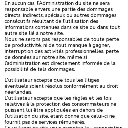
En aucun cas, l’Administration du site ne sera
responsable envers une partie des dommages
MARQUES
directs, indirects, spéciaux ou autres dommages
consécutifs résultant de l’utilisation des
informations contenues dans ce site ou dans tout
Livraison et Paiement
autre site lié à notre site.
Nous ne serons pas responsables de toute perte
Questions fréquemment posées
de productivité, ni de tout manque à gagner,
interruption des activités professionnelles, perte
Contactez nous
de données sur notre site, même si
l’administration est directement informée de la
Commentaires
possibilité de tels dommages.
L’utilisateur accepte que tous les litiges
éventuels soient résolus conformément au droit
néerlandais.
L’utilisateur accepte que les règles et les lois
relatives à la protection des consommateurs ne
puissent lui être appliquées en dehors de
l’utilisation du site, étant donné que celui-ci ne
fournit pas de services rémunérés.
En utilisant ce site, vous acceptez la « renonciation