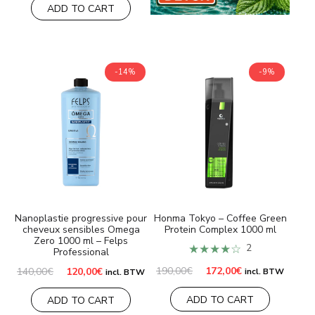
initial
actuel
ADD TO CART
était :
est :
140,00€.
120,00€.
-14%
-9%
Nanoplastie progressive pour
Honma Tokyo – Coffee Green
cheveux sensibles Omega
Protein Complex 1000 ml
Zero 1000 ml – Felps
★★★★☆
2
Professional
Le
Le
Le
Le
190,00
€
172,00
€
140,00
€
120,00
€
incl. BTW
incl. BTW
prix
prix
prix
prix
initial
actuel
initial
actuel
ADD TO CART
ADD TO CART
était :
est :
était :
est :
190,00€.
172,00€.
140,00€.
120,00€.