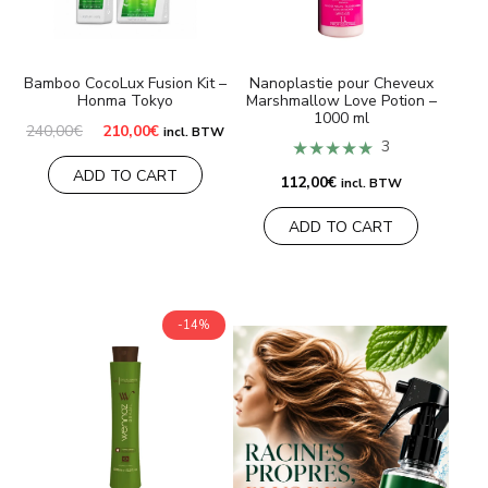
MARQUES
Bamboo CocoLux Fusion Kit –
Nanoplastie pour Cheveux
Honma Tokyo
Marshmallow Love Potion –
Livraison et Paiement
1000 ml
Le
Le
240,00
€
210,00
€
incl. BTW
prix
prix
★★★★★
3
Questions fréquemment posées
initial
actuel
ADD TO CART
était :
est :
112,00
€
incl. BTW
240,00€.
210,00€.
Contactez nous
ADD TO CART
Commentaires
-14%