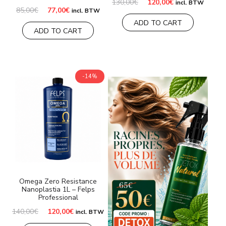
Le
Le
130,00
€
120,00
€
incl. BTW
prix
prix
Le
Le
85,00
€
77,00
€
incl. BTW
initial
actuel
prix
prix
ADD TO CART
était :
est :
initial
actuel
ADD TO CART
130,00€.
120,00€.
était :
est :
85,00€.
77,00€.
-14%
Omega Zero Resistance
Nanoplastia 1L – Felps
Professional
Le
Le
140,00
€
120,00
€
incl. BTW
prix
prix