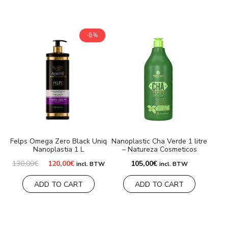
-8%
Felps Omega Zero Black Uniq
Nanoplastic Cha Verde 1 litre
Nanoplastia 1 L
– Natureza Cosmeticos
Le
Le
130,00
€
120,00
€
105,00
€
incl. BTW
incl. BTW
prix
prix
initial
actuel
ADD TO CART
ADD TO CART
était :
est :
130,00€.
120,00€.