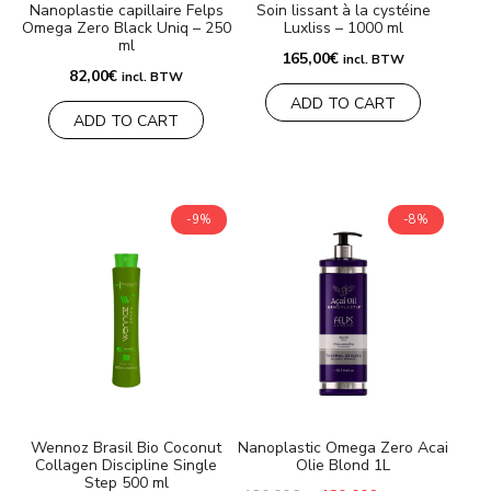
Nanoplastie capillaire Felps
Soin lissant à la cystéine
Omega Zero Black Uniq – 250
Luxliss – 1000 ml
ml
165,00
€
incl. BTW
82,00
€
incl. BTW
ADD TO CART
ADD TO CART
-9%
-8%
Wennoz Brasil Bio Coconut
Nanoplastic Omega Zero Acai
Collagen Discipline Single
Olie Blond 1L
Step 500 ml