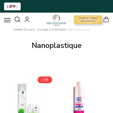
FR
COURS DE LISSAGE
COURS DE LISSAGE DES CHEVEUX
DES CHEVEUX
Keratin Europa
›
Lissage à la kératine
›
Nanoplastique
LISSAGE À LA KÉRATINE
Nanoplastique
TRAITEMENT AU BTX
TRAITEMENT DES CHEVEUX
SOINS À DOMICILE
-13%
NANO GOLD
ACCESSOIRES