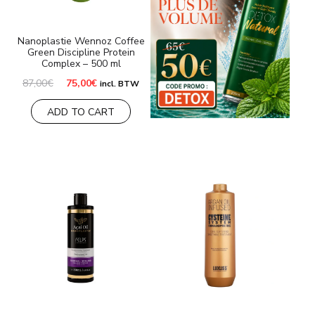
Nanoplastie Wennoz Coffee
Green Discipline Protein
Complex – 500 ml
Le
Le
87,00
€
75,00
€
incl. BTW
prix
prix
initial
actuel
ADD TO CART
était :
est :
87,00€.
75,00€.