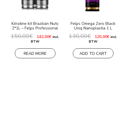
Kératine kit Brazilian Nuts
Felps Omega Zero Black
2*1L – Felps Professional
Uniq Nanoplastia 1 L
A
150,00
€
130,00
€
Le
Le
Le
Le
142,00
€
120,00
€
incl.
incl.
prix
prix
prix
prix
BTW
BTW
initial
actuel
initial
actuel
était :
est :
était :
est :
150,00€.
142,00€.
130,00€.
120,00€.
READ MORE
ADD TO CART