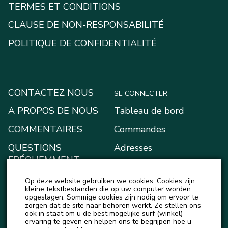
TERMES ET CONDITIONS
CLAUSE DE NON-RESPONSABILITÉ
POLITIQUE DE CONFIDENTIALITÉ
CONTACTEZ NOUS
SE CONNECTER
A PROPOS DE NOUS
Tableau de bord
COMMENTAIRES
Commandes
QUESTIONS
Adresses
FRÉQUEMMENT
Moyens de paiement
POSÉES
Op deze website gebruiken we cookies. Cookies zijn
Mon portefeuille
BLOG
kleine tekstbestanden die op uw computer worden
opgeslagen. Sommige cookies zijn nodig om ervoor te
Account details
zorgen dat de site naar behoren werkt. Ze stellen ons
ACTUALITÉS
ook in staat om u de best mogelijke surf (winkel)
Logout
ervaring te geven en helpen ons te begrijpen hoe u