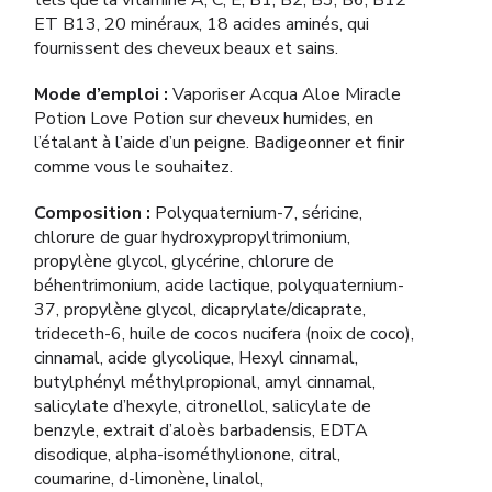
tels que la vitamine A, C, E, B1, B2, B3, B6, B12
ET B13, 20 minéraux, 18 acides aminés, qui
fournissent des cheveux beaux et sains.
Mode d’emploi :
Vaporiser Acqua Aloe Miracle
Potion Love Potion sur cheveux humides, en
l’étalant à l’aide d’un peigne. Badigeonner et finir
comme vous le souhaitez.
Composition :
Polyquaternium-7, séricine,
chlorure de guar hydroxypropyltrimonium,
propylène glycol, glycérine, chlorure de
béhentrimonium, acide lactique, polyquaternium-
37, propylène glycol, dicaprylate/dicaprate,
trideceth-6, huile de cocos nucifera (noix de coco),
cinnamal, acide glycolique, Hexyl cinnamal,
butylphényl méthylpropional, amyl cinnamal,
salicylate d’hexyle, citronellol, salicylate de
benzyle, extrait d’aloès barbadensis, EDTA
disodique, alpha-isométhylionone, citral,
coumarine, d-limonène, linalol,