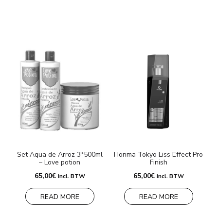
Set Aqua de Arroz 3*500ml
Honma Tokyo Liss Effect Pro
– Love potion
Finish
F
65,00
€
65,00
€
incl. BTW
incl. BTW
READ MORE
READ MORE