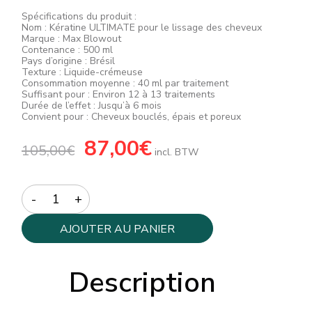
Spécifications du produit :
Nom : Kératine ULTIMATE pour le lissage des cheveux
Marque : Max Blowout
Contenance : 500 ml
Pays d’origine : Brésil
Texture : Liquide-crémeuse
Consommation moyenne : 40 ml par traitement
Suffisant pour : Environ 12 à 13 traitements
Durée de l’effet : Jusqu’à 6 mois
Convient pour : Cheveux bouclés, épais et poreux
Le
87,00
€
Le
105,00
€
prix
prix
incl. BTW
initial
actuel
était :
est :
105,00€.
87,00€.
Quantity
AJOUTER AU PANIER
Description