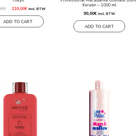
Tokyo
Professional Macadamia Ultimate Blon
Keratin – 1000 ml
El
El
00
€
210,00
€
incl. BTW
precio
precio
90,00
€
incl. BTW
original
actual
ADD TO CART
era:
es:
240,00€.
210,00€.
ADD TO CART