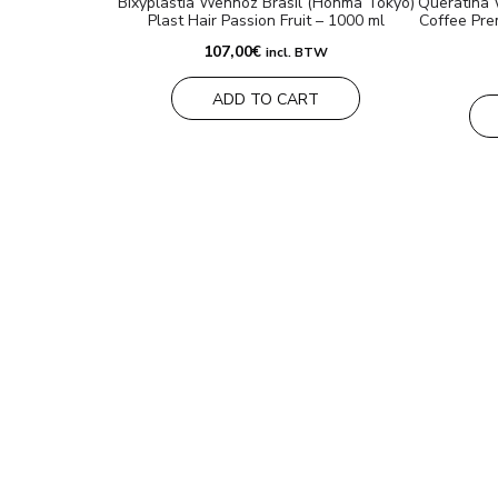
Bixyplastia Wennoz Brasil (Honma Tokyo)
Queratina 
Plast Hair Passion Fruit – 1000 ml
Coffee Pre
107,00
€
incl. BTW
ADD TO CART