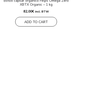
Botox capilar orgánico Felps Ômega Zero
XBTX Organic – 1 kg
82,00
€
incl. BTW
ADD TO CART