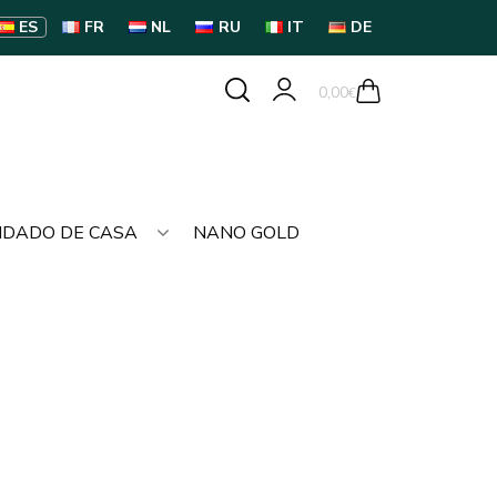
ES
FR
NL
RU
IT
DE
0,00
€
IDADO DE CASA
NANO GOLD