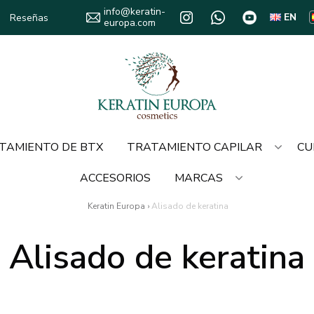
info@keratin-
EN
Reseñas
europa.com
TAMIENTO DE BTX
TRATAMIENTO CAPILAR
CU
ACCESORIOS
MARCAS
Keratin Europa
›
Alisado de keratina
Alisado de keratina