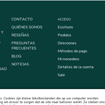
CONTACTO
ACCESO
QUIÉNES SOMOS
Escritorio
 Y
RESEÑAS
Pedidos
O
PREGUNTAS
Direcciones
FRECUENTES
Métodos de pago
BLOG
Mi monedero
NOTICIAS
Detalles de la cuenta
DAD
Salir
. Cookies zijn kleine tekstbestanden die op uw computer worden
g om ervoor te zorgen dat de site naar behoren werkt. Ze stellen ons