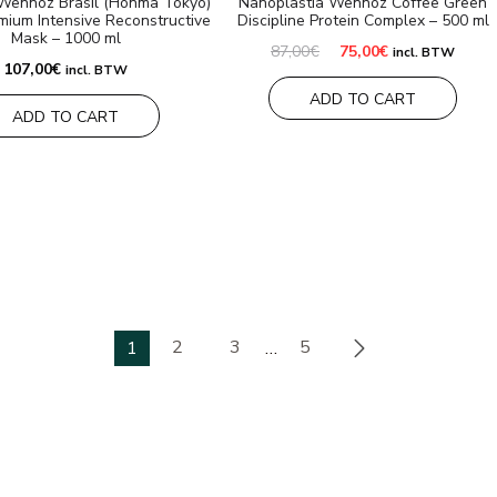
Wennoz Brasil (Honma Tokyo)
Nanoplastia Wennoz Coffee Green
mium Intensive Reconstructive
Discipline Protein Complex – 500 ml
Mask – 1000 ml
El
El
87,00
€
75,00
€
incl. BTW
precio
precio
107,00
€
incl. BTW
original
actual
ADD TO CART
era:
es:
ADD TO CART
87,00€.
75,00€.
2
3
5
1
…