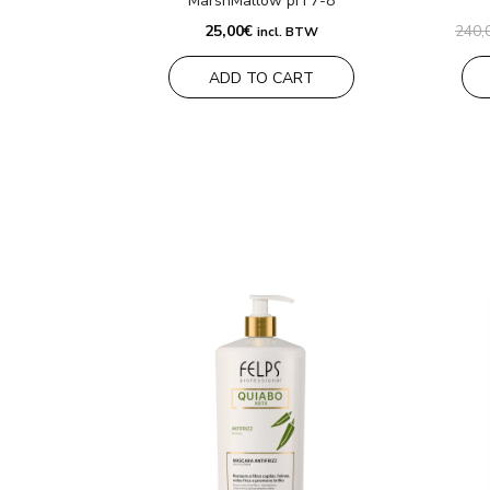
MarshMallow pH 7-8
25,00
€
240,
incl. BTW
ADD TO CART