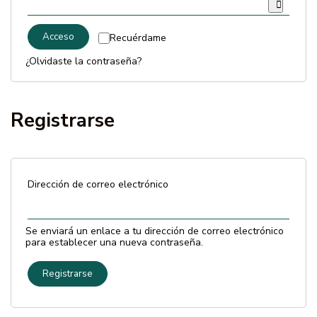
MARCAS
Acceso
Recuérdame
¿Olvidaste la contraseña?
Envío y Pago
Preguntas frecuentes
Registrarse
Contacto
Reseñas
Dirección de correo electrónico
Se enviará un enlace a tu dirección de correo electrónico
para establecer una nueva contraseña.
Registrarse