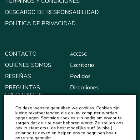
TÉRMINOS Y CONDICIONES
DESCARGO DE RESPONSABILIDAD
POLÍTICA DE PRIVACIDAD
CONTACTO
ACCESO
QUIÉNES SOMOS
Escritorio
RESEÑAS
Pedidos
PREGUNTAS
Direcciones
FRECUENTES
Métodos de pago
BLOG
Op deze website gebruiken we cookies. Cookies zijn
Mi monedero
kleine tekstbestanden die op uw computer worden
NOTICIAS
opgeslagen. Sommige cookies zijn nodig om ervoor te
Detalles de la cuenta
zorgen dat de site naar behoren werkt. Ze stellen ons
ook in staat om u de best mogelijke surf (winkel)
Salir
ervaring te geven en helpen ons te begrijpen hoe u
onze site gebruikt.