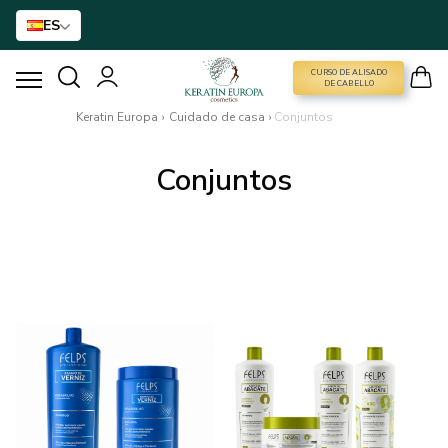
ES
CURSO DE ALISADO
CURSO DE ALISADO
DE CABELLO
Keratin Europa
›
Cuidado de casa
›
Conjuntos
ALISADO DE KERATINA
Conjuntos
TRATAMIENTO DE BTX
TRATAMIENTO CAPILAR
CUIDADO DE CASA
NANO GOLD
ACCESORIOS