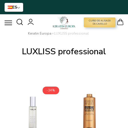
ES
CURSO DE ALISADO
CURSO DE ALISADO
DE CABELLO
Keratin Europa
›
LUXLISS professional
ALISADO DE KERATINA
LUXLISS professional
TRATAMIENTO DE BTX
TRATAMIENTO CAPILAR
CUIDADO DE CASA
-34%
NANO GOLD
ACCESORIOS