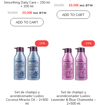
Smoothing Daily Care – 250 ml
El
El
29,00
€
19,00
€
incl. BTW
+ 200 ml
precio
precio
original
actual
El
El
50,00
€
30,00
€
incl. BTW
ADD TO CART
era:
es:
precio
precio
29,00€.
19,00€.
original
actual
ADD TO CART
era:
es:
50,00€.
30,00€.
-26%
-26%
Set de champú y
Set de champú y
acondicionador Luxliss
acondicionador Luxliss
Coconut Miracle Oil – 2×500
Lavender & Blue Chamomile –
ml
2×500 ml