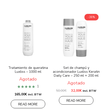
-36%
Tratamiento de queratina
Set de champú y
Luxliss – 1000 ml
acondicionador Luxliss Keratin
Daily Care – 250 ml + 200 ml
Agotado
Agotado
★★★★★
1
El
El
50,00
€
32,00
€
incl. BTW
precio
precio
165,00
€
incl. BTW
original
actual
READ MORE
era:
es:
READ MORE
50,00€.
32,00€.