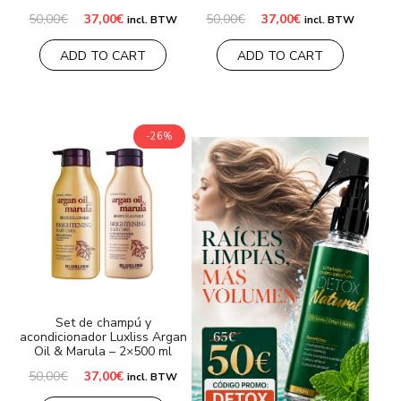
El
El
El
El
50,00
€
37,00
€
50,00
€
37,00
€
incl. BTW
incl. BTW
precio
precio
precio
precio
original
actual
original
actual
ADD TO CART
ADD TO CART
era:
es:
era:
es:
50,00€.
37,00€.
50,00€.
37,00€.
-26%
Set de champú y
acondicionador Luxliss Argan
Oil & Marula – 2×500 ml
El
El
50,00
€
37,00
€
incl. BTW
precio
precio