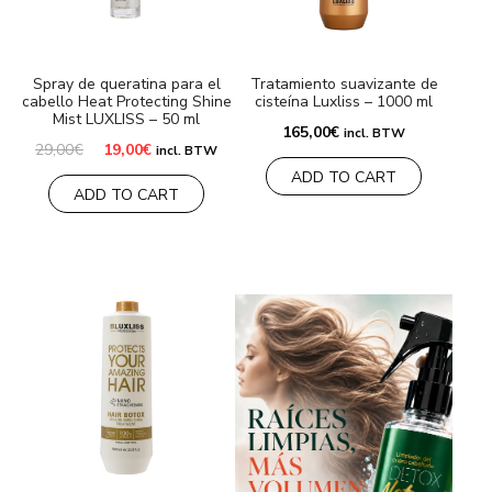
MARCAS
Spray de queratina para el
Tratamiento suavizante de
cabello Heat Protecting Shine
cisteína Luxliss – 1000 ml
Envío y Pago
Mist LUXLISS – 50 ml
165,00
€
incl. BTW
El
El
29,00
€
19,00
€
Preguntas frecuentes
incl. BTW
precio
precio
ADD TO CART
original
actual
ADD TO CART
era:
es:
Contacto
29,00€.
19,00€.
Reseñas