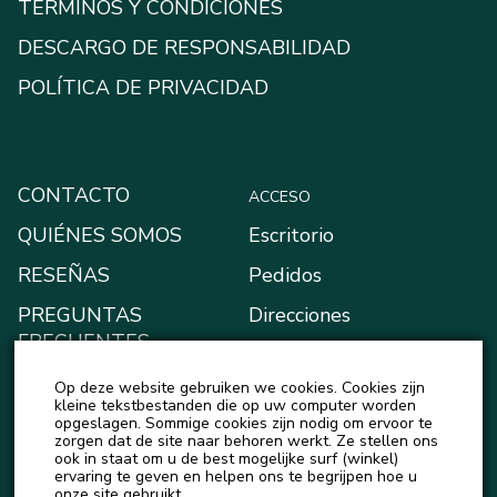
TÉRMINOS Y CONDICIONES
DESCARGO DE RESPONSABILIDAD
POLÍTICA DE PRIVACIDAD
CONTACTO
ACCESO
QUIÉNES SOMOS
Escritorio
RESEÑAS
Pedidos
PREGUNTAS
Direcciones
FRECUENTES
Métodos de pago
BLOG
Op deze website gebruiken we cookies. Cookies zijn
Mi monedero
kleine tekstbestanden die op uw computer worden
NOTICIAS
opgeslagen. Sommige cookies zijn nodig om ervoor te
Detalles de la cuenta
zorgen dat de site naar behoren werkt. Ze stellen ons
ook in staat om u de best mogelijke surf (winkel)
Salir
ervaring te geven en helpen ons te begrijpen hoe u
onze site gebruikt.