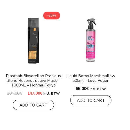
-28%
Plasthair Bixyorellan Precious
Liquid Botox Marshmallow
Blend Reconstructive Mask –
500ml – Love Potion
1000ML – Honma Tokyo
65,00
€
incl. BTW
El
El
204,00
€
147,00
€
incl. BTW
precio
precio
ADD TO CART
original
actual
ADD TO CART
era:
es:
204,00€.
147,00€.