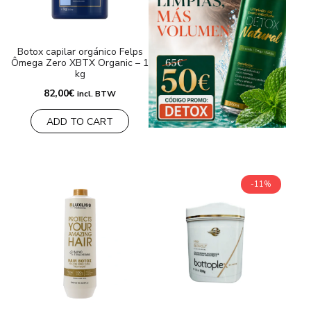
Botox capilar orgánico Felps
Ômega Zero XBTX Organic – 1
kg
82,00
€
incl. BTW
ADD TO CART
-11%