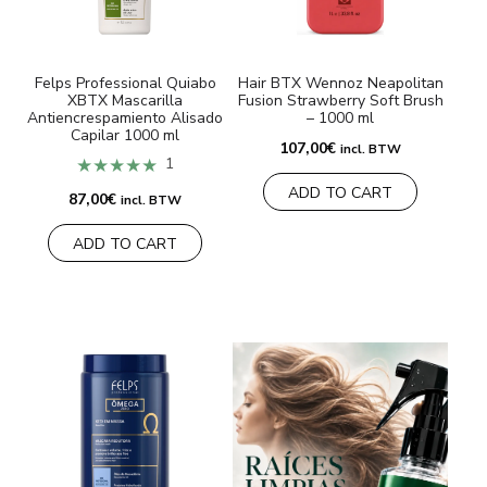
MARCAS
Felps Professional Quiabo
Hair BTX Wennoz Neapolitan
XBTX Mascarilla
Fusion Strawberry Soft Brush
Envío y Pago
Antiencrespamiento Alisado
– 1000 ml
Capilar 1000 ml
107,00
€
Preguntas frecuentes
incl. BTW
★★★★★
1
ADD TO CART
Contacto
87,00
€
incl. BTW
ADD TO CART
Reseñas