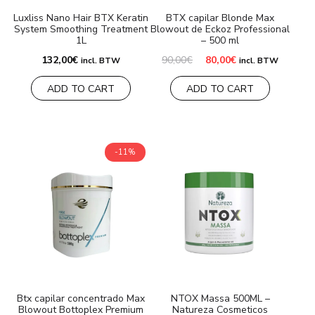
Luxliss Nano Hair BTX Keratin
BTX capilar Blonde Max
System Smoothing Treatment
Blowout de Eckoz Professional
1L
– 500 ml
El
El
132,00
€
90,00
€
80,00
€
incl. BTW
incl. BTW
precio
precio
original
actual
ADD TO CART
ADD TO CART
era:
es:
90,00€.
80,00€.
-11%
Btx capilar concentrado Max
NTOX Massa 500ML –
Blowout Bottoplex Premium
Natureza Cosmeticos