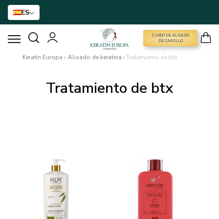
ES
CURSO DE ALISADO
CURSO DE ALISADO
DE CABELLO
Keratin Europa
›
Alisado de keratina
›
Tratamiento de btx
ALISADO DE KERATINA
Tratamiento de btx
TRATAMIENTO DE BTX
TRATAMIENTO CAPILAR
CUIDADO DE CASA
NANO GOLD
ACCESORIOS