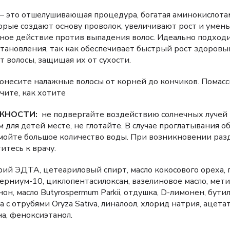
— это отшелушивающая процедура, богатая аминокислота
орые создают основу проволок, увеличивают рост и умень
ное действие против выпадения волос. Идеально подходи
тановления, так как обеспечивает быстрый рост здоровы
т волосы, защищая их от сухости.
несите налажные волосы от корней до кончиков. Помасс
чите, как хотите
ЖНОСТИ:
не подвергайте воздействию солнечных лучей и
 для детей месте, не глотайте. В случае проглатывания о
омойте большое количество воды. При возникновении ра
итесь к врачу.
рий ЭДТА, цетеариловый спирт, масло кокосового ореха, 
ерниум-10, циклопентасилоксан, вазелиновое масло, мет
н, масло Butyrospermum Parkii, отдушка, D-лимонен, бути
с отрубями Oryza Sativa, линалоол, хлорид натрия, ацетат
а, феноксиэтанол.