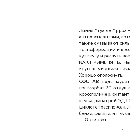
Линия Агуа де Арроз 
антиоксидантами, кот
также оказывают силь
трансформации и восс
кутикулу и распутывае
КАК ПРИМЕНЯТЬ:
Нан
круговыми движениям
Хорошо ополоснуть.
СОСТАВ
: вода, лауре
полисорбат 20, отдуш
кроссполимер, фитант
шелка, динатрий ЭДТА
циклотетрасилоксан, 
бензилсалицилат, кума
— Октиноат.