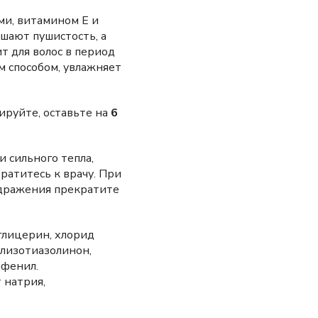
ми, витамином Е и
шают пушистость, а
т для волос в период
м способом, увлажняет
ируйте, оставьте на
6
 сильного тепла,
братитесь к врачу. При
здражения прекратите
глицерин, хлорид
илизотиазолинон,
лфенил.
 натрия,