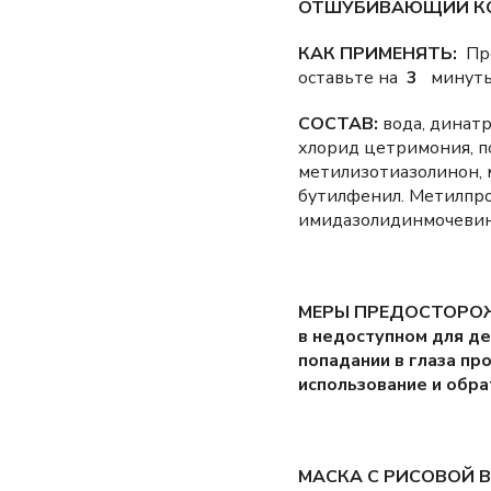
ОТШУБИВАЮЩИЙ КОН
КАК ПРИМЕНЯТЬ:
Про
оставьте на
3
минуты.
СОСТАВ:
вода, динатр
хлорид цетримония, п
метилизотиазолинон, м
бутилфенил. Метилпроп
имидазолидинмочевин
МЕРЫ ПРЕДОСТОРОЖНОС
в недоступном для де
попадании в глаза пр
использование и обра
МАСКА С РИСОВОЙ В