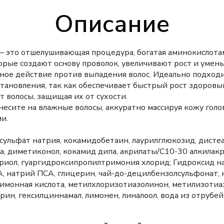
Описание
— это отшелушивающая процедура, богатая аминокислота
орые создают основу проволок, увеличивают рост и умень
ное действие против выпадения волос. Идеально подходи
тановления, так как обеспечивает быстрый рост здоровы
т волосы, защищая их от сухости.
есите на влажные волосы, аккуратно массируя кожу гол
и.
тсульфат натрия, кокамидобетаин, лаурилглюкозид, дистеа
ка, диметиконол, кокамид дипа, акрилаты/C10-30 алкила
риол, гуаргидроксипропилтримония хлорид; Гидроксид н
, натрий ПСА, глицерин, чай-до-децилбензолсульфонат, 
лимонная кислота, метилхлоризотиазолинон, метилизотиа
рин, гексилциннамал, лимонен, линалоол, вода из отрубей 