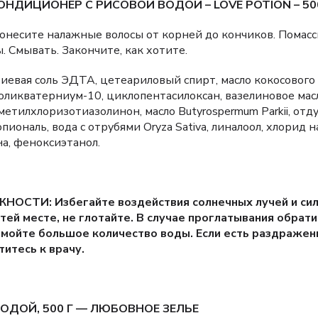
ДИЦИОНЕР С РИСОВОЙ ВОДОЙ – LOVE POTION – 50
несите налажные волосы от корней до кончиков. Помасси
 Смывать. Закончите, как хотите.
иевая соль ЭДТА, цетеариловый спирт, масло кокосового 
оликватерниум-10, циклопентасилоксан, вазелиновое мас
етилхлоризотиазолинон, масло Butyrospermum Parkii, отд
иональ, вода с отрубями Oryza Sativa, линалоол, хлорид н
а, феноксиэтанол.
ТИ: Избегайте воздействия солнечных лучей и силь
тей месте, не глотайте. В случае проглатывания обрати
омойте большое количество воды. Если есть раздражен
титесь к врачу.
ОДОЙ, 500 Г — ЛЮБОВНОЕ ЗЕЛЬЕ