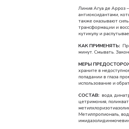
Линия Агуа де Арроз 
антиоксидантами, кот
также оказывают силь
трансформации и восс
кутикулу и распутывае
КАК ПРИМЕНЯТЬ:
Про
минут. Смывать. Закон
МЕРЫ ПРЕДОСТОРО
храните в недоступном
попадании в глаза пр
использование и обрат
СОСТАВ:
вода, динат
цетримония, поликват
метилхлоризотиазолино
Метилпропиональ, вода 
имидазолидинмочевин