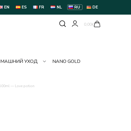
EN
ES
FR
NL
RU
DE
0,00
€
МАШНИЙ УХОД
NANO GOLD
*500ml — Love potion