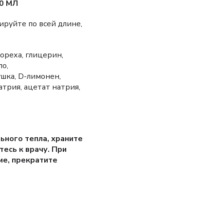
0 МЛ
руйте по всей длине,
ореха, глицерин,
ло,
ушка, D-лимонен,
атрия, ацетат натрия,
ного тепла, храните
тесь к врачу. При
ие, прекратите