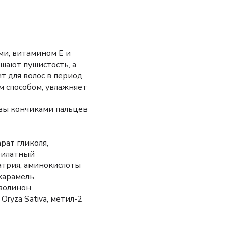
ми, витамином Е и
шают пушистость, а
т для волос в период
м способом, увлажняет
овы кончиками пальцев
рат гликоля,
крилатный
атрия, аминокислоты
карамель,
золинон,
Oryza Sativa, метил-2