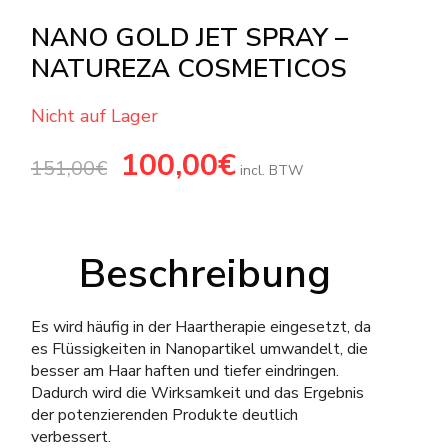
NANO GOLD JET SPRAY –
NATUREZA COSMETICOS
Nicht auf Lager
Ursprünglicher
100,00
€
Aktueller
151,00
€
Preis
Preis
incl. BTW
war:
ist:
151,00€
100,00€.
Beschreibung
Es wird häufig in der Haartherapie eingesetzt, da
es Flüssigkeiten in Nanopartikel umwandelt, die
besser am Haar haften und tiefer eindringen.
Dadurch wird die Wirksamkeit und das Ergebnis
der potenzierenden Produkte deutlich
verbessert.