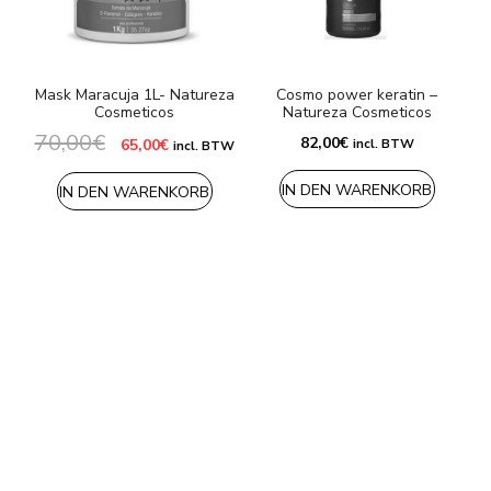
Mask Maracuja 1L- Natureza
Cosmo power keratin –
Cosmeticos
Natureza Cosmeticos
70,00
€
Ursprünglicher
Aktueller
82,00
€
65,00
€
incl. BTW
incl. BTW
Preis
Preis
war:
ist:
IN DEN WARENKORB
70,00€
65,00€.
IN DEN WARENKORB