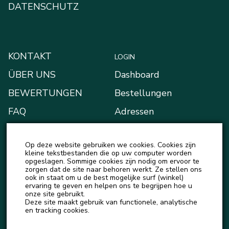
DATENSCHUTZ
KONTAKT
LOGIN
ÜBER UNS
Dashboard
BEWERTUNGEN
Bestellungen
FAQ
Adressen
BLOG
Zahlungsarten
Op deze website gebruiken we cookies. Cookies zijn
NEUIGKEITEN
Mein Portemonnaie
kleine tekstbestanden die op uw computer worden
opgeslagen. Sommige cookies zijn nodig om ervoor te
Kontodetails
zorgen dat de site naar behoren werkt. Ze stellen ons
ook in staat om u de best mogelijke surf (winkel)
Ausloggen
ervaring te geven en helpen ons te begrijpen hoe u
onze site gebruikt.
Deze site maakt gebruik van functionele, analytische
en tracking cookies.