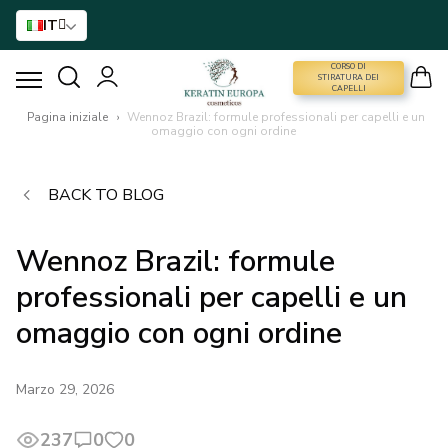
IT
CORSO DI
CORSO DI STIRATURA DEI CAPELLI
STIRATURA DEI
CAPELLI
Pagina iniziale
›
Wennoz Brazil: formule professionali per capelli e un
omaggio con ogni ordine
STIRATURA DEI CAPELLI
BACK TO BLOG
TRATTAMENTO CON BTX
Wennoz Brazil: formule
TRATTAMENTO DEI CAPELLI
professionali per capelli e un
ASSISTENZA DOMICILIARE
omaggio con ogni ordine
NANO GOLD
Marzo 29, 2026
ACCESSORI
237
0
0