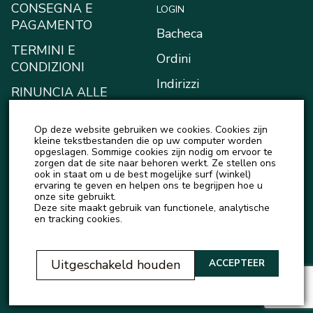
CONSEGNA E
LOGIN
PAGAMENTO
Bacheca
TERMINI E
Ordini
CONDIZIONI
Indirizzi
RINUNCIA ALLE
RICHIESTE DI
Metodi di pagamento
RISARCIMENTO
Op deze website gebruiken we cookies. Cookies zijn
Il mio portafoglio
kleine tekstbestanden die op uw computer worden
INFORMATIVA SULLA
opgeslagen. Sommige cookies zijn nodig om ervoor te
Account details
zorgen dat de site naar behoren werkt. Ze stellen ons
PRIVACY
ook in staat om u de best mogelijke surf (winkel)
Logout
ervaring te geven en helpen ons te begrijpen hoe u
onze site gebruikt.
Deze site maakt gebruik van functionele, analytische
en tracking cookies.
Uitgeschakeld houden
ACCEPTEER
© Rappresentante ufficiale di Natureza Cosmeticos, Love Potion e Felps in Europa