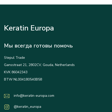
Keratin Europa
Мы всегда готовы помочь
Stepul Trade
Gansstraat 21, 2802CV, Gouda, Netherlands
KVK 86042343
BTW NL004180540B58
info@keratin-europa.com
@keratin_europa