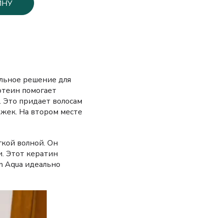
ИНУ
альное решение для
отеин помогает
. Это придает волосам
ожек. На втором месте
гкой волной. Он
и. Этот кератин
n Aqua идеально