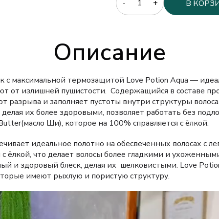
В КОРЗ
Описание
к с максимальной термозащитой Love Potion Aqua — иде
ают от излишней пушистости. Содержащийся в составе пр
от разрыва и заполняет пустоты внутри структуры волоса
, делая их более здоровыми, позволяет работать без подл
 Butter(масло Ши), которое на 100% справляется с ёлкой.
печивает идеальное полотно на обесвеченных волосах с ле
 с ёлкой, что делает волосы более гладкими и ухоженным
ый и здоровый блеск, делая их шелковистыми. Love Potio
которые имеют рыхлую и пористую структуру.