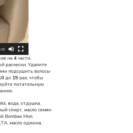
:20
лив на
4
части,
й расчески. Удалите
ьями подсушить волосы
10
до
15
раз, чтобы
зуйте питательную
ланию.
i, вода, отдушка,
ый спирт, масло семян
й Bombax Mori,
ТА, масло оджона,