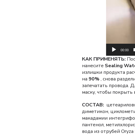
00:00
КАК ПРИМЕНЯТЬ:
Пос
нанесите
Sealing Wate
излишки продукта рас
на
90%
, снова раздел
запечатать провода. 
маску, чтобы покрыть 
СОСТАВ:
цетеариловый
диметикон, цикломети
макадамии интегрифоли
пантенол, метилхлори
вода из отрубей Oryza 