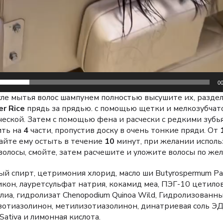
00
ле мытья волос шампунем полностью высушите их, разде
r Rice
прядь за прядью. с помощью щетки и мелкозубчато
ческой. Затем с помощью фена и расчески с редкими зуб
ить на
4
части, пропустив доску в очень тонкие пряди. От
Дайте ему остыть в течение
10
минут, при желании исполь
волосы, смойте, затем расчешите и уложите волосы по же
 спирт, цетримония хлорид, масло ши Butyrospermum Parki
кон, лауретсульфат натрия, кокамид меа, ПЭГ-10 цетилов
а, гидролизат Chenopodium Quinoa Wild, Гидролизованны
зотиазолинон, метилизотиазолинон, динатриевая соль ЭД
Sativa и лимонная кислота.