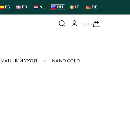
ES
FR
NL
RU
IT
DE
0,00
€
МАШНИЙ УХОД
NANO GOLD